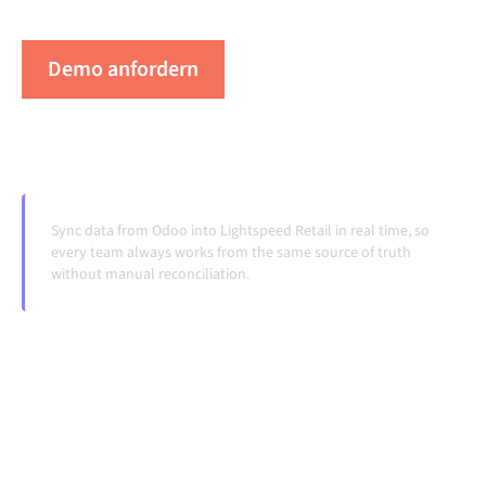
Systeme ändern und Volumina wachsen.
Demo anfordern
Erleben Sie Alumio in Aktion
Sync data from Odoo into Lightspeed Retail in real time, so
every team always works from the same source of truth
without manual reconciliation.