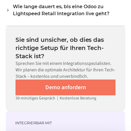
beide Systeme vorgefertigte Konnektoren im Alumio
Field Mapping, sodass die Daten in dem Format
Wie lange dauert es, bis eine Odoo zu
Marketplace vorhanden sind, konfigurieren Sie die
ankommen, das das jeweilige System erwartet.
Lightspeed Retail Integration live geht?
Integration über eine visuelle Benutzeroberfläche, ohne
eigenen Code schreiben zu müssen – dies umfasst Field
Die meisten Integrationen sind innerhalb von Wochen
Mapping, Trigger-Logik und Fehlerbehandlung. Eigener
statt Monaten einsatzbereit, abhängig von der
Code kann dort eingesetzt werden, wo die Konfiguration
Komplexität des Data Mappings, der Anzahl der
Sie sind unsicher, ob dies das
allein nicht ausreicht.
erforderlichen Datenflüsse und Ihrem internen
richtige Setup für Ihren Tech-
Prüfprozess. Vorgefertigte Konnektoren für viele
Stack ist?
Systeme sind im Alumio Marketplace verfügbar, was die
Einrichtungszeit erheblich verkürzt.
Sprechen Sie mit einem Integrationsspezialisten.
Wir planen die optimale Architektur für Ihren Tech-
Stack – kostenlos und unverbindlich.
Demo anfordern
30-minütiges Gespräch | Kostenlose Beratung
INTEGRIERBAR MIT