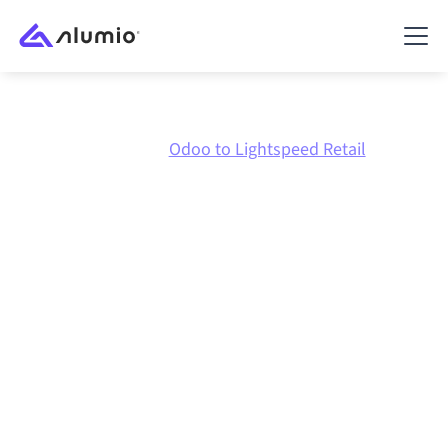
Marktplatz
Odoo
Odoo to Lightspeed Retail
Odoo
zu
Lightspeed
Retail
Integration
Odoo und Lightspeed Retail über eine zentral
verwaltete Integrationsplattform zu verbinden hält
deine Systeme aufeinander abgestimmt, deine Daten
konsistent und deine Workflows automatisch am
Laufen, ohne manuelle Übergaben, auch wenn sich