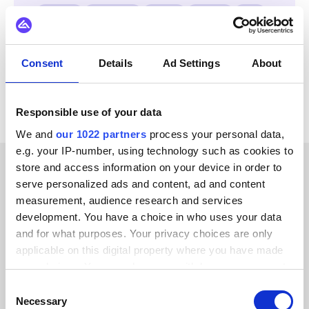
Voyado
Zoho CRM
Centra
Shopify
SAP
Salesforce
Odoo
Consent
Details
Ad Settings
About
Alle Lightspeed Retail Integrationen ansehen
Responsible use of your data
We and
our 1022 partners
process your personal data,
e.g. your IP-number, using technology such as cookies to
store and access information on your device in order to
ERFOLGSGESCHICHTEN UNSERER KUNDEN
serve personalized ads and content, ad and content
measurement, audience research and services
Erfahren Sie mehr über die
development. You have a choice in who uses your data
and for what purposes. Your privacy choices are only
Ergebnisse unserer Kunden
applicable on this digital property where you have made
your choices. You can change or withdraw your consent
any time from the Cookie Declaration or by clicking on
Consent
the Privacy trigger icon.
Necessary
Selection