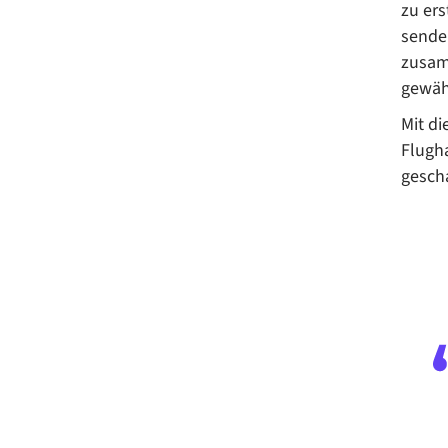
zu er
senden
zusam
gewähr
Mit di
Flugh
gesch