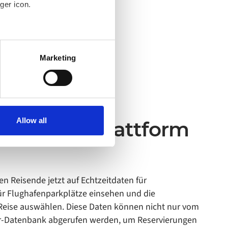
ger icon.
several meters
Marketing
ails section
.
o your computer. You can block
the functioning of the
 on the internet
Allow all
ie Alumio-Plattform
n Reisende jetzt auf Echtzeitdaten für
ür Flughafenparkplätze einsehen und die
 Reise auswählen. Diese Daten können nicht nur vom
er-Datenbank abgerufen werden, um Reservierungen