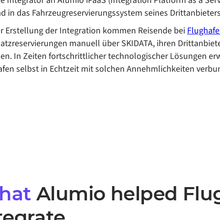
e Integrator an Alumio iPaaS (Integration Platform as a Se
d in das Fahrzeugreservierungssystem seines Drittanbieters 
er Erstellung der Integration kommen Reisende bei
Flughafe
atzreservierungen manuell über SKIDATA, ihren Drittanbiete
len. In Zeiten fortschrittlicher technologischer Lösungen 
fen selbst in Echtzeit mit solchen Annehmlichkeiten verbu
hat
Alumio helped
Flu
tegrate