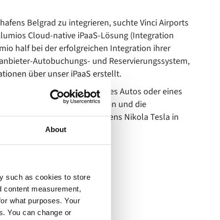
fens Belgrad zu integrieren, suchte Vinci Airports
Alumios Cloud-native iPaaS-Lösung (Integration
io half bei der erfolgreichen Integration ihrer
ittanbieter-Autobuchungs- und Reservierungssystem,
tionen über unser iPaaS erstellt.
ietern wie die Reservierung eines Autos oder eines
ierung von Überhollane-Plätzen und die
merce-Plattform des Flughafens Nikola Tesla in
About
y such as cookies to store
nd content measurement,
for what purposes. Your
es. You can change or