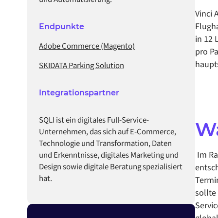
Vinci 
Flugha
Endpunkte
in 12 
Adobe Commerce (Magento)
pro Pa
haupts
SKIDATA Parking Solution
Integrationspartner
SQLI ist ein digitales Full-Service-
W
Unternehmen, das sich auf E-Commerce,
Technologie und Transformation, Daten
‍ Im 
und Erkenntnisse, digitales Marketing und
Design sowie digitale Beratung spezialisiert
entsch
hat.
Termi
sollte
Servi