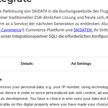
 Parklösung von SKIDATA in die Buchungswebsite des Flugha
iner traditionellen ESB-ähnlichen Lösung und freute sich, 
rm as a Service) der nächsten Generation zu entdecken. Alum
e Commerce
E-Commerce-Plattform und
SKIDATEN
, ihr Dr
unser Integrationspartner SQLI die erforderlichen Konfigura
tegration trug dazu bei, dass Dienstleistungen von Drittanb
latzes, die Beantragung eines VIP-Lounge-Spots, die Reserv
pruchnahme von Gutscheinen nun erfolgreich auf der E-Com
ad verfügbar waren.
Details
Ad Settings
a
ocess your personal data, e.g. your IP-number, using technolog
ur device in order to serve personalized ads and content, ad a
ces development. You have a choice in who uses your data and 
licable on this digital property where you have made your choic