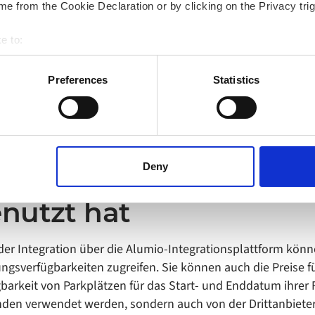
e from the Cookie Declaration or by clicking on the Privacy trig
e to:
bout your geographical location which can be accurate to within 
 actively scanning it for specific characteristics (fingerprinting)
Preferences
Statistics
 personal data is processed and set your preferences in the
det
bsite. A cookie is a small text file that a web browser saves t
by changing your browser settings accordingly. This could affect 
 third-party ad networks for advertising certain Alumio services
Deny
ie
Flughäfen in Vinci
d
nutzt hat
er Integration über die Alumio-Integrationsplattform könne
ngsverfügbarkeiten zugreifen. Sie können auch die Preise f
gbarkeit von Parkplätzen für das Start- und Enddatum ihrer
nden verwendet werden, sondern auch von der Drittanbiet