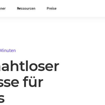
tner
Ressourcen
Preise
 Minuten
nahtloser
sse für
s