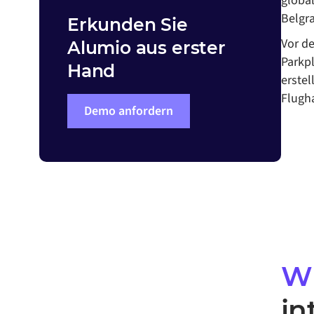
global
Belgra
Erkunden Sie
Vor d
Alumio aus erster
Parkpl
Hand
erstel
Flugha
Demo anfordern
W
in