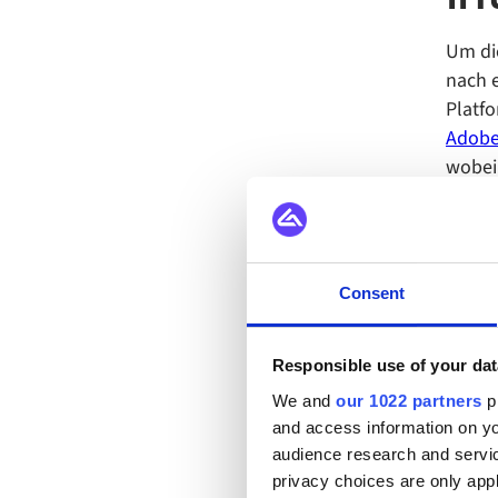
Um die
nach e
Platfo
Adob
wobei 
Die In
Parkp
Inans
Belgr
Consent
Responsible use of your dat
We and
our 1022 partners
pr
and access information on yo
audience research and servi
privacy choices are only app