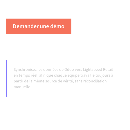
lorsque les systèmes évoluent et que les volumes
augmentent.
Demander une démo
Voir Alumio en action
Synchronisez les données de Odoo vers Lightspeed Retail
en temps réel, afin que chaque équipe travaille toujours à
partir de la même source de vérité, sans réconciliation
manuelle.