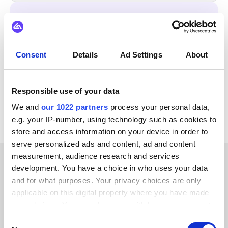
S'INTÈGRE ÉGALEMENT AVEC
Voyado
Zoho CRM
Centra
Shopify
SAP
Consent
Details
Ad Settings
About
Salesforce
Odoo
Voir toutes les intégrations Lightspeed Retail
Responsible use of your data
We and
our 1022 partners
process your personal data,
e.g. your IP-number, using technology such as cookies to
store and access information on your device in order to
serve personalized ads and content, ad and content
measurement, audience research and services
development. You have a choice in who uses your data
TÉMOIGNAGES CLIENTS
and for what purposes. Your privacy choices are only
Hear about the results our
applicable on this digital property where you have made
your choices. You can change or withdraw your consent
customers have achieved
any time from the Cookie Declaration or by clicking on
Consent