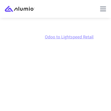
Marketplace
Odoo
Odoo to Lightspeed Retail
Intégration Odoo
vers
Lightspeed Retail
Connecter Odoo et Lightspeed Retail via une
plateforme d'intégration centralement gérée
maintient vos systèmes alignés, vos données
cohérentes et vos workflows en cours d'exécution
automatiquement, sans transferts manuels, même