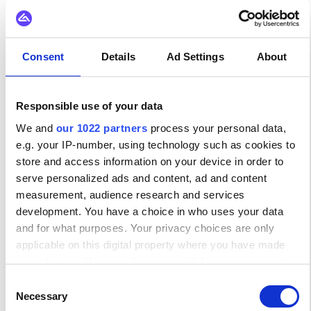
Développer des connecteurs spécifiques à
chaque client est coûteux, génère de la dette
technique et mobilise les ressources
d'ingénierie pour chaque nouvelle affaire.
Consent
Details
Ad Settings
About
AVEC SPACES
Responsible use of your data
Une seule plateforme, des modèles réutilisables,
We and
our 1022 partners
process your personal data,
un Espace isolé par client.
e.g. your IP-number, using technology such as cookies to
store and access information on your device in order to
serve personalized ads and content, ad and content
measurement, audience research and services
development. You have a choice in who uses your data
and for what purposes. Your privacy choices are only
applicable on this digital property where you have made
Construire en interne est un
your choices. You can change or withdraw your consent
gouffre financier
any time from the Cookie Declaration or by clicking on the
Consent
Ajoutez, remplacez ou migrez des systèmes avec
Privacy trigger icon.
Necessary
Selection
un risque réduit grâce à un contrôle et une