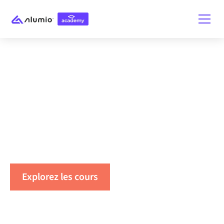
Maîtrisez l'art de
l'intégration
Découvrez comment tirer parti des avantages et des
fonctionnalités de notre plateforme pour simplifier
les intégrations !
Explorez les cours