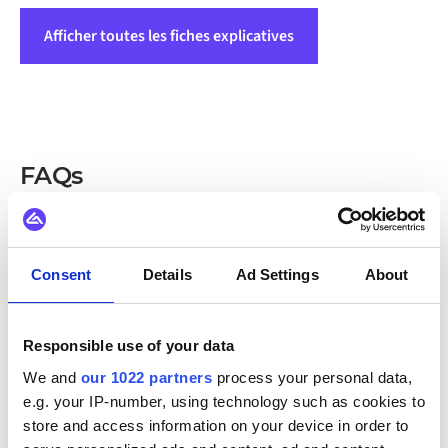
Afficher toutes les fiches explicatives
FAQs
Pourquoi dois-je définir des itinéraires ?
Consent
Details
Ad Settings
About
Connecter des API n'est-il pas suffisant ?
La connexion des API n'est que le point de départ. Les
itinéraires dans Alumio vous aident à définir
Responsible use of your data
comment
les données doivent être déplacées : quoi
Qu'est-ce qu'une « tâche » exactement
We and
our 1022 partners
process your personal data,
envoyer, quand, à quelle fréquence et dans quel
format. Ils vous permettent de filtrer, de transformer
dans Alumio, et pourquoi devrais-je
e.g. your IP-number, using technology such as cookies to
et de planifier le flux de données entre les systèmes,
m'en soucier ?
store and access information on your device in order to
ce qui rend les intégrations non seulement possibles,