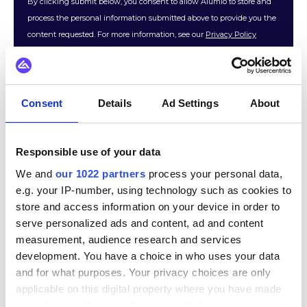
Consent
Details
Ad Settings
About
Responsible use of your data
We and
our 1022 partners
process your personal data,
e.g. your IP-number, using technology such as cookies to
Plus de 200 organisations du monde
store and access information on your device in order to
entier nous font confiance
serve personalized ads and content, ad and content
measurement, audience research and services
development. You have a choice in who uses your data
and for what purposes. Your privacy choices are only
applicable on this digital property where you have made
your choices. You can change or withdraw your consent