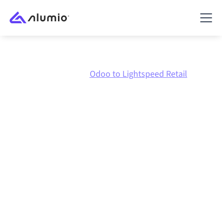
Marketplace
Odoo
Odoo to Lightspeed Retail
Odoo
naar
Lightspeed
Retail
integratie
Odoo en Lightspeed Retail verbinden via één beheerd
integratieplatform zorgt ervoor dat je systemen op
elkaar afgestemd blijven, je data consistent is en je
workflows automatisch doordraaien, zonder
handmatige overdrachten, ook wanneer systemen