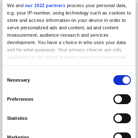
We and
our 1022 partners
process your personal data,
e.g. your IP-number, using technology such as cookies to
store and access information on your device in order to
KLANTVERHALEN
serve personalized ads and content, ad and content
Ontdek welke resultaten
measurement, audience research and services
development. You have a choice in who uses your data
onze klanten hebben
and for what purposes. Your privacy choices are only
behaald
applicable on this digital property where you have made
your choices. You can change or withdraw your consent
any time from the Cookie Declaration or by clicking on
Consent
the Privacy trigger icon.
Necessary
Selection
If you allow, we would also like to:
Alumio gaf ons voor het eerst controle
Preferences
Collect information about your geographical location
over onze gegevens. We weten
which can be accurate to within several meters
eindelijk waar alles naartoe gaat en
Identify your device by actively scanning it for
Statistics
kunnen het op verschillende systemen
specific characteristics (fingerprinting)
hergebruiken in plaats van integraties
Find out more about how your personal data is processed
Marketing