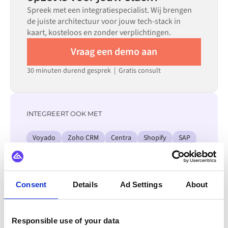
klare connectoren beschikbaar in de Alumio
Spreek met een integratiespecialist. Wij brengen
marketplace, wat de insteltijd aanzienlijk verkort.
de juiste architectuur voor jouw tech-stack in
kaart, kosteloos en zonder verplichtingen.
Vraag een demo aan
30 minuten durend gesprek | Gratis consult
INTEGREERT OOK MET
Voyado
Zoho CRM
Centra
Shopify
SAP
Salesforce
Odoo
Bekijk alle Lightspeed Retail integraties
Consent
Details
Ad Settings
About
Responsible use of your data