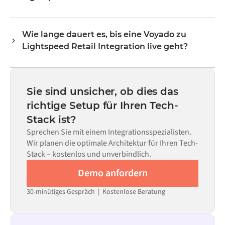
Lagerbestände, Preise und Status-Updates. Die
Nein. Alumio ist eine „Config-first“-Plattform. Wenn für
Transformer-Logik von Alumio übernimmt das gesamte
beide Systeme vorgefertigte Konnektoren im Alumio
Field Mapping, sodass die Daten in dem Format
Wie lange dauert es, bis eine Voyado zu
Marketplace vorhanden sind, konfigurieren Sie die
ankommen, das das jeweilige System erwartet.
Lightspeed Retail Integration live geht?
Integration über eine visuelle Benutzeroberfläche, ohne
eigenen Code schreiben zu müssen – dies umfasst Field
Die meisten Integrationen sind innerhalb von Wochen
Mapping, Trigger-Logik und Fehlerbehandlung. Eigener
statt Monaten einsatzbereit, abhängig von der
Code kann dort eingesetzt werden, wo die Konfiguration
Komplexität des Data Mappings, der Anzahl der
Sie sind unsicher, ob dies das
allein nicht ausreicht.
erforderlichen Datenflüsse und Ihrem internen
richtige Setup für Ihren Tech-
Prüfprozess. Vorgefertigte Konnektoren für viele
Stack ist?
Systeme sind im Alumio Marketplace verfügbar, was die
Einrichtungszeit erheblich verkürzt.
Sprechen Sie mit einem Integrationsspezialisten.
Wir planen die optimale Architektur für Ihren Tech-
Stack – kostenlos und unverbindlich.
Demo anfordern
30-minütiges Gespräch | Kostenlose Beratung