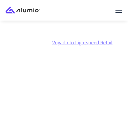
Marktplatz
Voyado
Voyado to Lightspeed Retail
Voyado
zu
Lightspeed
Retail
Integration
Voyado und Lightspeed Retail über eine zentral
verwaltete Integrationsplattform zu verbinden hält
deine Systeme aufeinander abgestimmt, deine Daten
konsistent und deine Workflows automatisch am
Laufen, ohne manuelle Übergaben, auch wenn sich