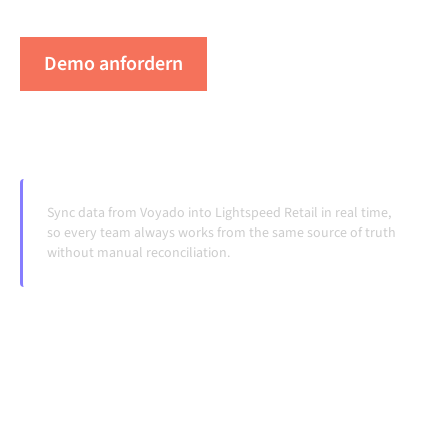
Systeme ändern und Volumina wachsen.
Demo anfordern
Erleben Sie Alumio in Aktion
Sync data from Voyado into Lightspeed Retail in real time,
so every team always works from the same source of truth
without manual reconciliation.