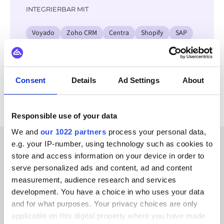
INTEGRIERBAR MIT
Voyado
Zoho CRM
Centra
Shopify
SAP
Salesforce
Odoo
Alle Lightspeed Retail Integrationen ansehen
Consent
Details
Ad Settings
About
Responsible use of your data
We and
our 1022 partners
process your personal data,
e.g. your IP-number, using technology such as cookies to
store and access information on your device in order to
ERFOLGSGESCHICHTEN UNSERER KUNDEN
serve personalized ads and content, ad and content
Lesen Sie
measurement, audience research and services
development. You have a choice in who uses your data
Erfahrungsberichte unserer
and for what purposes. Your privacy choices are only
zufriedenen Kunden
applicable on this digital property where you have made