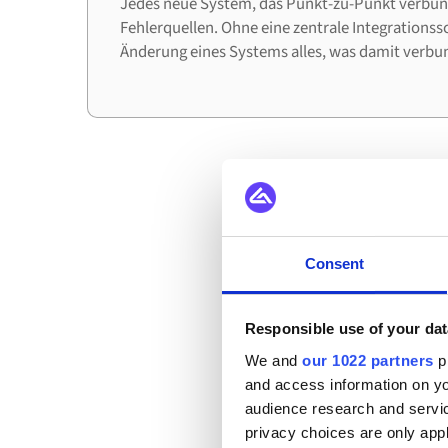
Jedes neue System, das Punkt-zu-Punkt verbund
Fehlerquellen. Ohne eine zentrale Integrationss
Änderung eines Systems alles, was damit verbun
Wie Un
Consent
Responsible use of your dat
We and
our 1022 partners
pr
Das sind die Szenarie
and access information on yo
Adobe Com
audience research and servi
privacy choices are only app