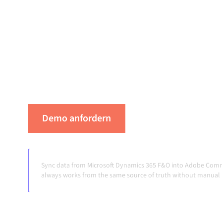
Microsoft Dynamics 365 F&O und Adobe Comme
verwaltete Integrationsplattform zu verbinde
abgestimmt, deine Daten konsistent und dei
Laufen, ohne manuelle Übergaben, auch wenn
Volumina wachsen.
Demo anfordern
Erleben Sie Alumio 
Sync data from Microsoft Dynamics 365 F&O into Adobe Comme
always works from the same source of truth without manual r