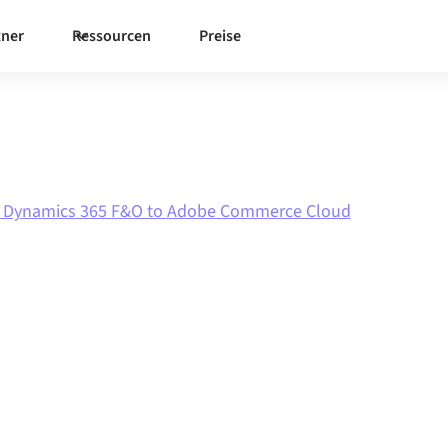
tner
Ressourcen
Preise
t Dynamics 365 F&O to Adobe Commerce Cloud
mics 365
Commerce
on