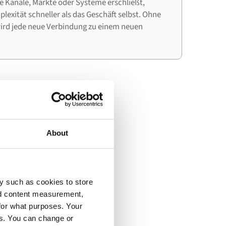
 Kanäle, Märkte oder Systeme erschließt,
lexität schneller als das Geschäft selbst. Ohne
wird jede neue Verbindung zu einem neuen
gration
About
y such as cookies to store
t Dynamics 365 F&O und
nd content measurement,
t liefert.
for what purposes. Your
es. You can change or