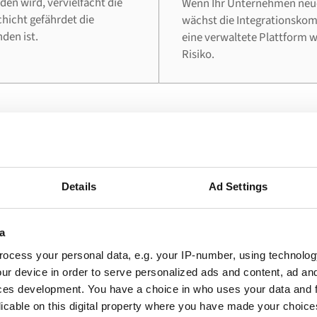
en wird, vervielfacht die
Wenn Ihr Unternehmen neue
chicht gefährdet die
wächst die Integrationskomp
den ist.
eine verwaltete Plattform 
Risiko.
DAS PROBLEM
ternehmen diese Inte
Details
Ad Settings
nutzen
a
ocess your personal data, e.g. your IP-number, using technolog
n, in denen eine Live-Verbindung zwischen Microsof
ur device in order to serve personalized ads and content, ad a
merce Cloud den unmittelbarsten operativen Mehrwer
ces development. You have a choice in who uses your data and 
licable on this digital property where you have made your choic