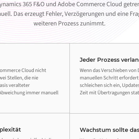
ynamics 365 F&O und Adobe Commerce Cloud getrennt
ll. Das erzeugt Fehler, Verzögerungen und eine Fragi
weiteren Prozess zunimmt.
Jeder Prozess verla
Commerce Cloud nicht
Wenn das Verschieben von 
ei Stellen, die nie
manuellen Schritt erfordert
sis veralteter
schleichen sich ein, Updat
e Abweichung immer manuell
Zeit mit Übertragungen statt
lexität
Wachstum sollte das