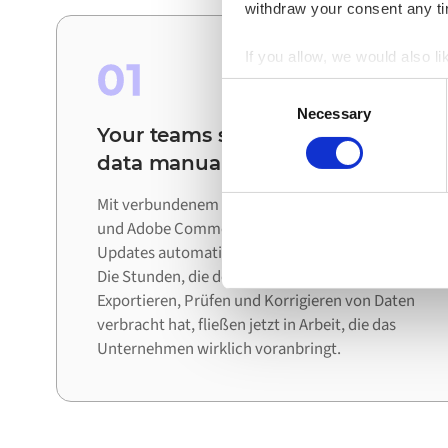
withdraw your consent any tim
If you allow, we would also lik
01
Collect information a
Consent
Identify your device by
Necessary
Selection
Your teams stop reconciling
Find out more about how your
data manually
Alumio uses cookies on its we
Mit verbundenem Microsoft Dynamics 365 F&O
the use of cookies generally 
und Adobe Commerce Cloud bewegen sich
website, however. We also use
Updates automatisch zwischen den Systemen.
Die Stunden, die dein Team mit dem
Exportieren, Prüfen und Korrigieren von Daten
verbracht hat, fließen jetzt in Arbeit, die das
Unternehmen wirklich voranbringt.