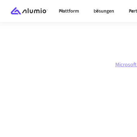
Plattform
Lösungen
Par
Marktplatz
Microsoft Dynamics 365 F&O
Microsof
Microsoft Dyna
F&O
zu
Adobe 
Cloud
Integrati