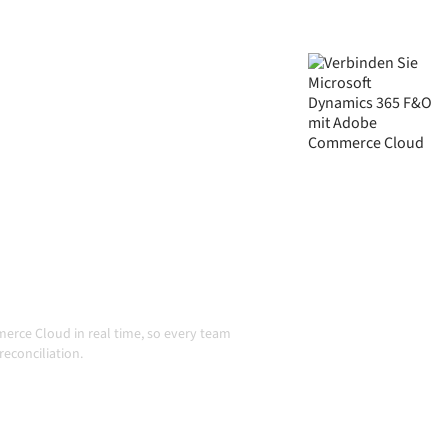
rce Cloud über eine zentral
n hält deine Systeme aufeinander
ne Workflows automatisch am
 sich Systeme ändern und
in Aktion
rce Cloud in real time, so every team
econciliation.