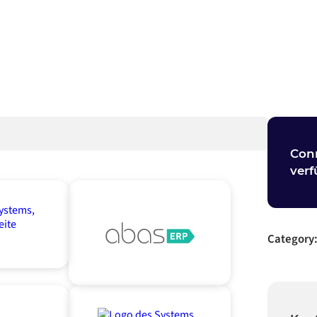
Conn
verf
Category