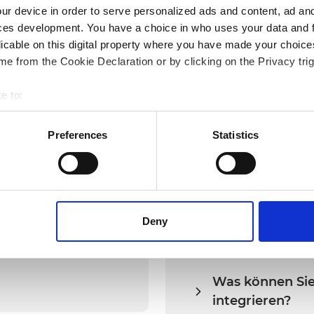
Commerce-Ökosystems.
D
ur device in order to serve personalized ads and content, ad a
U
ces development. You have a choice in who uses your data and 
licable on this digital property where you have made your choic
e from the Cookie Declaration or by clicking on the Privacy trig
e to:
bout your geographical location which can be accurate to within 
 actively scanning it for specific characteristics (fingerprinting)
Preferences
Statistics
 personal data is processed and set your preferences in the
det
FAQs
bsite. A cookie is a small text file that a web browser saves t
by changing your browser settings accordingly. This could affect 
 third-party ad networks for advertising certain Alumio services
Deny
Was können Sie
integrieren?
egrationsplattform mit