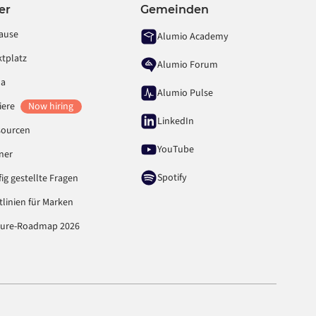
er
Gemeinden
ause
Alumio Academy
tplatz
Alumio Forum
ma
Alumio Pulse
iere
Now hiring
LinkedIn
sourcen
YouTube
ner
Spotify
ig gestellte Fragen
tlinien für Marken
ture-Roadmap 2026