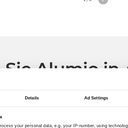
 Sie Alumio in 
Details
Ad Settings
Textilien für Babys
b-boo
a
Integration und Automatisierung des B-Boo-
Z
ocess your personal data, e.g. your IP-number, using technolog