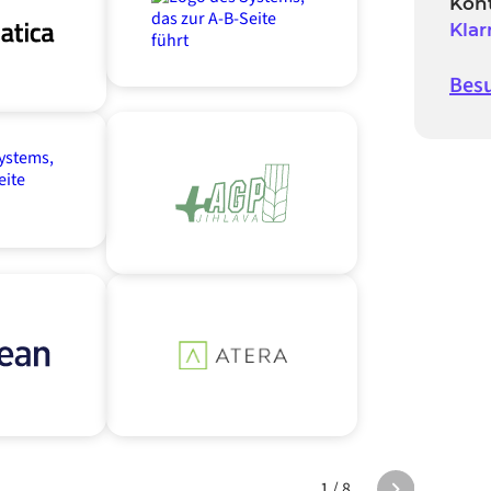
Kont
Klar
Besu
1 / 8