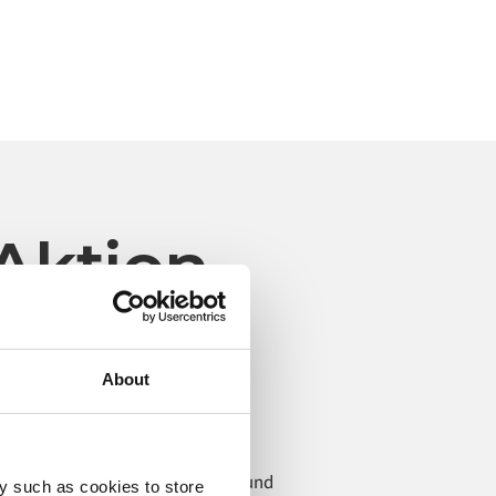
Aktion
About
Zubehör für Babys
Jollein
entralisierung der Integrationen und
y such as cookies to store