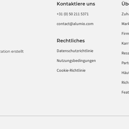
Kontaktiere uns
Üb
+31 (0) 50 211 5371
Zuh
contact@alumio.com
Mark
Fir
Rechtliches
Karr
Datenschutzrichtlinie
ion erstellt
Res
Nutzungsbedingungen
Part
Cookie-Richtlinie
Häuf
Rich
Fea