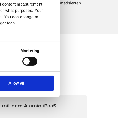
atenkontrolle für Jollein mit automatisierten
nd content measurement,
pdates.
for what purposes. Your
es. You can change or
ger icon.
several meters
Marketing
ails section
.
o your computer. You can block
the functioning of the
 on the internet
Allow all
 mit dem Alumio iPaaS