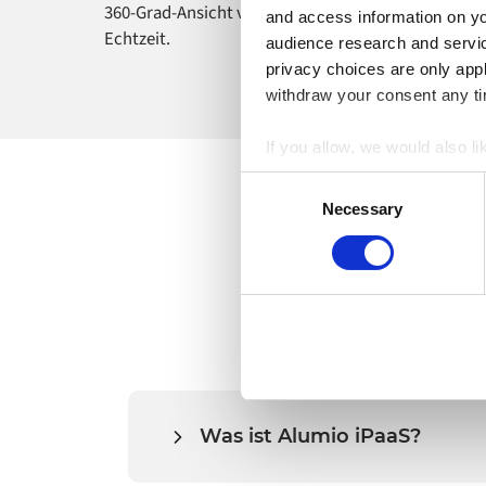
360-Grad-Ansicht von Kunden und Prozessen in
and access information on yo
Echtzeit.
audience research and servi
privacy choices are only app
withdraw your consent any tim
If you allow, we would also lik
Collect information a
Consent
Identify your device by
Necessary
Selection
Find out more about how your
Alumio uses cookies on its we
the use of cookies generally 
website, however. We also use
Was ist Alumio iPaaS?
Die Alumio iPaaS ist eine Cloud-native Int