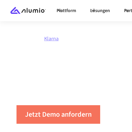
Plattform
Lösungen
Par
Marktplatz
Klarna
Integriere
Klarn
Verbinden Sie Klarna mit jeder Anwendung, sy
automatisieren Sie Workflows und steigern Sie
Jetzt Demo anfordern
Nehmen S