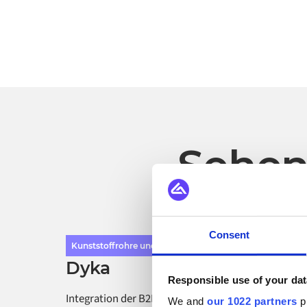
Sehen
Consent
Kunststoffrohre und -armaturen
Dyka
Responsible use of your dat
Integration der B2B-Landschaft von Dyka für eine
We and
our 1022 partners
pr