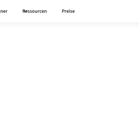
tner
Ressourcen
Preise
a
mit allem
nchronisieren Sie Daten,
 die Produktivität.
ie Kontakt auf