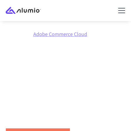
Marktplatz
Adobe Commerce Cloud
Integriere
Adobe
Commerce Cloud
mit
allem
Verbinden Sie Adobe Commerce Cloud mit jeder
Anwendung, synchronisieren Sie Daten,
automatisieren Sie Workflows und steigern Sie die
Produktivität.