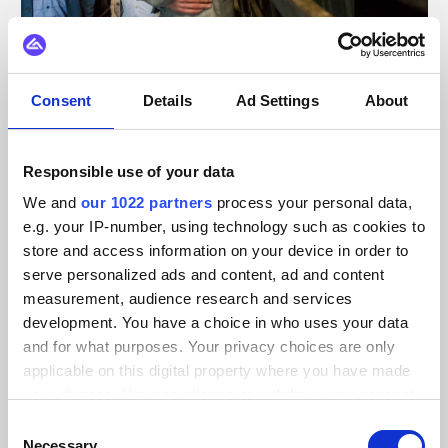
Consent
Details
Ad Settings
About
Baustoffe
Morssinkhof
Responsible use of your data
Organisation eines zukunftssicheren und integrierten
We and
our 1022 partners
process your personal data,
Datenökosystems für Morssinkhof.
e.g. your IP-number, using technology such as cookies to
store and access information on your device in order to
serve personalized ads and content, ad and content
measurement, audience research and services
development. You have a choice in who uses your data
and for what purposes. Your privacy choices are only
applicable on this digital property where you have made
your choices. You can change or withdraw your consent
any time from the Cookie Declaration or by clicking on
Consent
the Privacy trigger icon.
Necessary