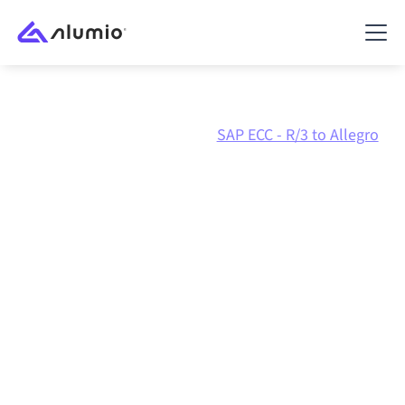
Marketplace
SAP ECC - R/3
SAP ECC - R/3 to Allegro
Intégration SAP ECC - R/3
vers
Allegro
Connecter SAP ECC - R/3 et Allegro via une plateforme
d'intégration centralement gérée maintient vos
systèmes alignés, vos données cohérentes et vos
workflows en cours d'exécution automatiquement,
sans transferts manuels, même lorsque les systèmes