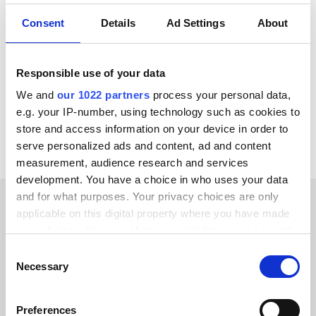
S'INTÈGRE ÉGALEMENT AVEC
Consent
Details
Ad Settings
About
ChannelEngine
Zoho CRM
SAP
Salesforce
Optimizely
Odoo
Jetshop
Ibexa DXP
Responsible use of your data
We and
our 1022 partners
process your personal data,
Voir toutes les intégrations Allegro
e.g. your IP-number, using technology such as cookies to
store and access information on your device in order to
serve personalized ads and content, ad and content
measurement, audience research and services
development. You have a choice in who uses your data
and for what purposes. Your privacy choices are only
applicable on this digital property where you have made
TÉMOIGNAGES CLIENTS
your choices. You can change or withdraw your consent
any time from the Cookie Declaration or by clicking on
Hear success stories from
Consent
the Privacy trigger icon.
Necessary
Selection
our valued customers
If you allow, we would also like to:
Preferences