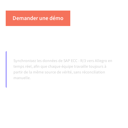
évoluent et que les volumes augmentent.
Demander une démo
Voir Alumio en action
Synchronisez les données de SAP ECC - R/3 vers Allegro en
temps réel, afin que chaque équipe travaille toujours à
partir de la même source de vérité, sans réconciliation
manuelle.