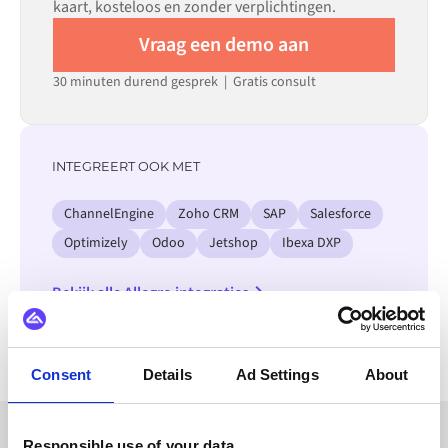
kaart, kosteloos en zonder verplichtingen.
Vraag een demo aan
30 minuten durend gesprek | Gratis consult
INTEGREERT OOK MET
ChannelEngine
Zoho CRM
SAP
Salesforce
Optimizely
Odoo
Jetshop
Ibexa DXP
Bekijk alle Allegro integraties
Consent
Details
Ad Settings
About
Responsible use of your data