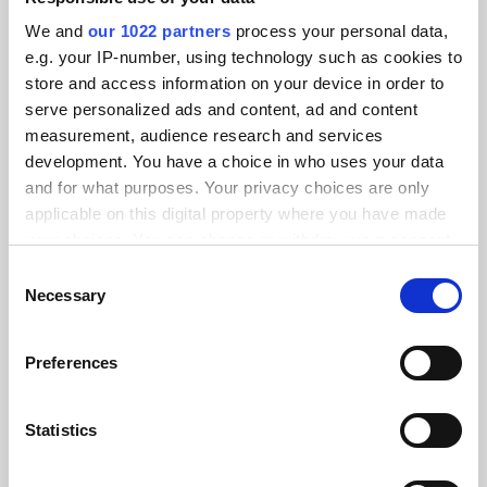
KLANTVERHALEN
We and
our 1022 partners
process your personal data,
Luister naar succesverhalen
e.g. your IP-number, using technology such as cookies to
store and access information on your device in order to
van onze gewaardeerde
serve personalized ads and content, ad and content
klanten
measurement, audience research and services
development. You have a choice in who uses your data
and for what purposes. Your privacy choices are only
applicable on this digital property where you have made
your choices. You can change or withdraw your consent
any time from the Cookie Declaration or by clicking on
Consent
Alumio gaf ons voor het eerst controle
the Privacy trigger icon.
Necessary
Selection
over onze gegevens. We weten
eindelijk waar alles naartoe gaat en
If you allow, we would also like to:
Preferences
kunnen het op verschillende systemen
Collect information about your geographical location
hergebruiken in plaats van integraties
which can be accurate to within several meters
helemaal opnieuw op te bouwen.”
Identify your device by actively scanning it for
Statistics
specific characteristics (fingerprinting)
Martin Kousgaard
Find out more about how your personal data is processed