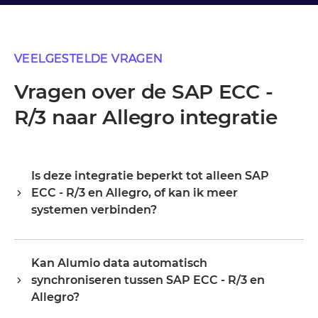
VEELGESTELDE VRAGEN
Vragen over de SAP ECC -
R/3 naar Allegro integratie
Is deze integratie beperkt tot alleen SAP
ECC - R/3 en Allegro, of kan ik meer
systemen verbinden?
Alumio is een centrale integratiehub, dus SAP ECC - R/3
en Allegro zijn je startpunt, niet je grens. Zodra ze
Kan Alumio data automatisch
verbonden zijn, breid je hetzelfde platform uit naar je
synchroniseren tussen SAP ECC - R/3 en
ERP, PIM, WMS, CRM of een ander systeem in je
landschap, waarbij je bestaande configuratie
Allegro?
hergebruikt in plaats van opnieuw te beginnen.