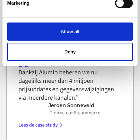
Marketing
IT-systeemtechnicus, Selfmade
and set your preferences in the
details section
.
Alumio uses cookies on its website. A cookie is a small
Lees de case study
text file that a web browser saves to your computer. You
Allow all
can block the use of cookies generally by changing your
browser settings accordingly. This could affect the
functioning of the website, however. We also use third-
Deny
party ad networks for advertising certain Alumio services
on the internet
Dankzij Alumio beheren we nu
dagelijks meer dan 4 miljoen
prijsupdates en gegevenswijzigingen
via meerdere kanalen.”
Jeroen Sonneveld
IT-directeur E-commerce
Lees de case study