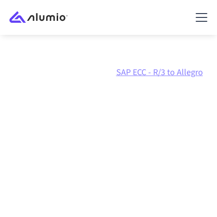
Marketplace
SAP ECC - R/3
SAP ECC - R/3 to Allegro
SAP ECC - R/3
naar
Allegro
integratie
SAP ECC - R/3 en Allegro verbinden via één beheerd
integratieplatform zorgt ervoor dat je systemen op
elkaar afgestemd blijven, je data consistent is en je
workflows automatisch doordraaien, zonder
handmatige overdrachten, ook wanneer systemen