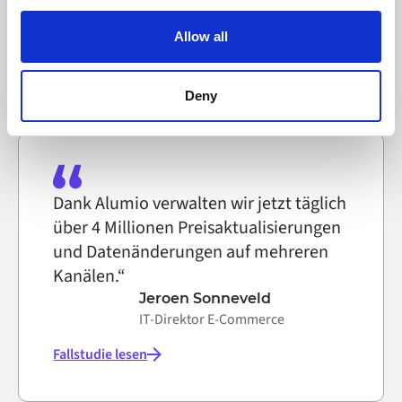
Alumio uses cookies on its website. A cookie is a small
IT-Systemtechniker, Selfmade
text file that a web browser saves to your computer. You
Allow all
can block the use of cookies generally by changing your
Fallstudie lesen
browser settings accordingly. This could affect the
functioning of the website, however. We also use third-
Deny
party ad networks for advertising certain Alumio services
on the internet
Dank Alumio verwalten wir jetzt täglich
über 4 Millionen Preisaktualisierungen
und Datenänderungen auf mehreren
Kanälen.“
Jeroen Sonneveld
IT-Direktor E-Commerce
Fallstudie lesen