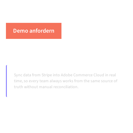
Laufen, ohne manuelle Übergaben, auch wenn sich
Systeme ändern und Volumina wachsen.
Demo anfordern
Erleben Sie Alumio in Aktion
Sync data from Stripe into Adobe Commerce Cloud in real
time, so every team always works from the same source of
truth without manual reconciliation.