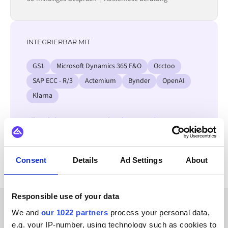
INTEGRIERBAR MIT
GS1
Microsoft Dynamics 365 F&O
Occtoo
SAP ECC - R/3
Actemium
Bynder
OpenAI
Klarna
Alle Adobe Commerce Cloud Integrationen
ansehen
Consent
Details
Ad Settings
About
Responsible use of your data
We and
our 1022 partners
process your personal data,
ERFOLGSGESCHICHTEN UNSERER KUNDEN
e.g. your IP-number, using technology such as cookies to