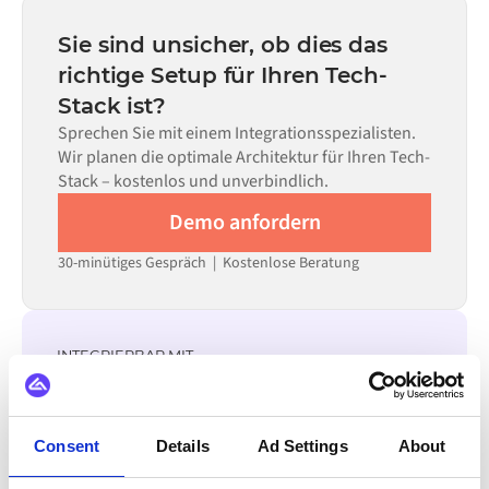
statt Monaten einsatzbereit, abhängig von der
Code kann dort eingesetzt werden, wo die Konfiguration
Komplexität des Data Mappings, der Anzahl der
Sie sind unsicher, ob dies das
allein nicht ausreicht.
erforderlichen Datenflüsse und Ihrem internen
richtige Setup für Ihren Tech-
Prüfprozess. Vorgefertigte Konnektoren für viele
Stack ist?
Systeme sind im Alumio Marketplace verfügbar, was die
Einrichtungszeit erheblich verkürzt.
Sprechen Sie mit einem Integrationsspezialisten.
Wir planen die optimale Architektur für Ihren Tech-
Stack – kostenlos und unverbindlich.
Demo anfordern
30-minütiges Gespräch | Kostenlose Beratung
INTEGRIERBAR MIT
Zoho CRM
Zoho Analytics
Zoey
Yotpo
XL-ENZ
X12
WordPress
Zendesk
Consent
Details
Ad Settings
About