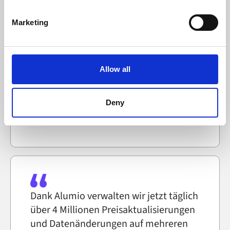
specific characteristics (fingerprinting)
können es systemübergreifend
Find out more about how your personal data is processed
wiederverwenden, anstatt
Marketing
and set your preferences in the
details section
.
Integrationen von Grund auf neu
erstellen zu müssen.“
Alumio uses cookies on its website. A cookie is a small
text file that a web browser saves to your computer. You
Allow all
Martin Kousgaard
can block the use of cookies generally by changing your
IT-Systemtechniker, Selfmade
browser settings accordingly. This could affect the
functioning of the website, however. We also use third-
Deny
party ad networks for advertising certain Alumio services
Fallstudie lesen
on the internet
Dank Alumio verwalten wir jetzt täglich
über 4 Millionen Preisaktualisierungen
und Datenänderungen auf mehreren