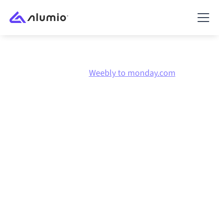
Marktplatz
Weebly
Weebly to monday.com
Weebly
zu
monday.com
Integration
Weebly und monday.com über eine zentral verwaltete
Integrationsplattform zu verbinden hält deine
Systeme aufeinander abgestimmt, deine Daten
konsistent und deine Workflows automatisch am
Laufen, ohne manuelle Übergaben, auch wenn sich