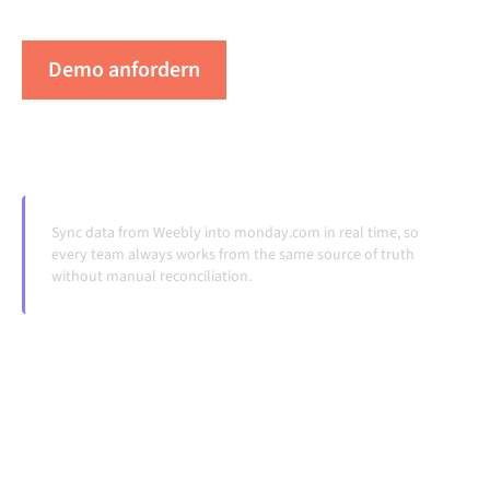
Systeme ändern und Volumina wachsen.
Demo anfordern
Erleben Sie Alumio in Aktion
Sync data from Weebly into monday.com in real time, so
every team always works from the same source of truth
without manual reconciliation.