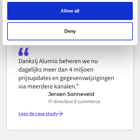
Alumio uses cookies on its website. A cookie is a small
text file that a web browser saves to your computer. You
Allow all
Lees de case study
can block the use of cookies generally by changing your
browser settings accordingly. This could affect the
functioning of the website, however. We also use third-
Deny
party ad networks for advertising certain Alumio services
on the internet
Dankzij Alumio beheren we nu
dagelijks meer dan 4 miljoen
prijsupdates en gegevenswijzigingen
via meerdere kanalen.”
Jeroen Sonneveld
IT-directeur E-commerce
Lees de case study