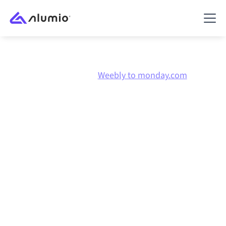
Marketplace
Weebly
Weebly to monday.com
Weebly
naar
monday.com
integratie
Weebly en monday.com verbinden via één beheerd
integratieplatform zorgt ervoor dat je systemen op
elkaar afgestemd blijven, je data consistent is en je
workflows automatisch doordraaien, zonder
handmatige overdrachten, ook wanneer systemen