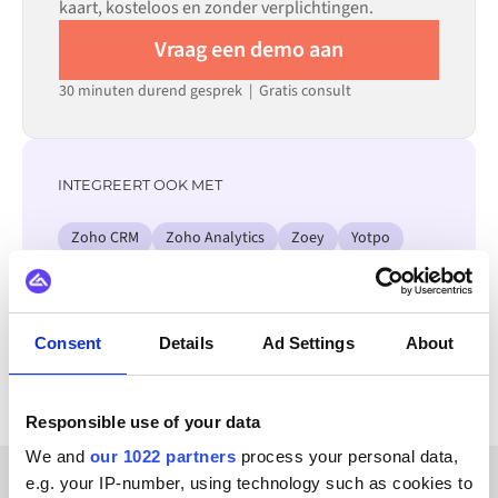
kaart, kosteloos en zonder verplichtingen.
Vraag een demo aan
30 minuten durend gesprek | Gratis consult
INTEGREERT OOK MET
Zoho CRM
Zoho Analytics
Zoey
Yotpo
XL-ENZ
X12
WordPress
Zendesk
Bekijk alle monday.com integraties
Consent
Details
Ad Settings
About
Responsible use of your data
We and
our 1022 partners
process your personal data,
e.g. your IP-number, using technology such as cookies to