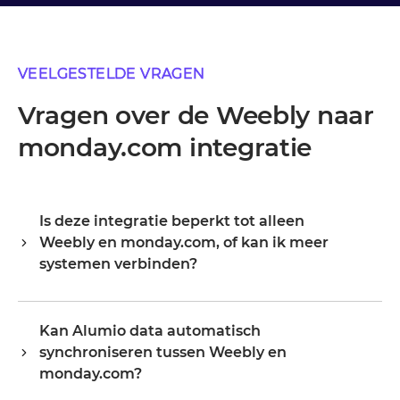
VEELGESTELDE VRAGEN
Vragen over de Weebly naar
monday.com integratie
Is deze integratie beperkt tot alleen
Weebly en monday.com, of kan ik meer
systemen verbinden?
Alumio is een centrale integratiehub, dus Weebly en
monday.com zijn je startpunt, niet je grens. Zodra ze
Kan Alumio data automatisch
verbonden zijn, breid je hetzelfde platform uit naar je
synchroniseren tussen Weebly en
ERP, PIM, WMS, CRM of een ander systeem in je
landschap, waarbij je bestaande configuratie
monday.com?
hergebruikt in plaats van opnieuw te beginnen.