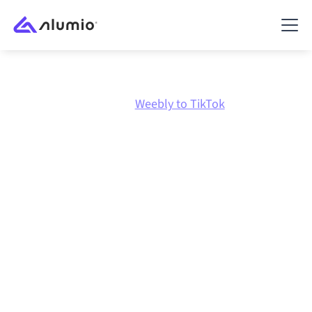
Marketplace
Weebly
Weebly to TikTok
Weebly
naar
TikTok
integratie
Weebly en TikTok verbinden via één beheerd
integratieplatform zorgt ervoor dat je systemen op
elkaar afgestemd blijven, je data consistent is en je
workflows automatisch doordraaien, zonder
handmatige overdrachten, ook wanneer systemen