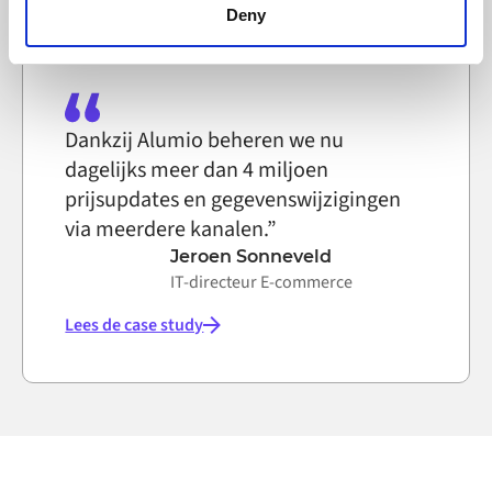
functioning of the website, however. We also use third-
Deny
party ad networks for advertising certain Alumio services
on the internet
Dankzij Alumio beheren we nu
dagelijks meer dan 4 miljoen
prijsupdates en gegevenswijzigingen
via meerdere kanalen.”
Jeroen Sonneveld
IT-directeur E-commerce
Lees de case study