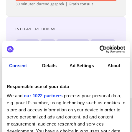
30 minuten durend gesprek | Gratis consult
INTEGREERT OOK MET
Trustpilot
Zoey
WooCommerce
WordPress
Weebly
Wannafind
Shopware
Webflow
Consent
Details
Ad Settings
About
Bekijk alle TikTok integraties
Responsible use of your data
We and
our 1022 partners
process your personal data,
e.g. your IP-number, using technology such as cookies to
store and access information on your device in order to
KLANTVERHALEN
serve personalized ads and content, ad and content
measurement, audience research and services
Luister naar de positieve
development. You have a choice in who uses your data