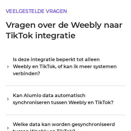
VEELGESTELDE VRAGEN
Vragen over de Weebly naar
TikTok integratie
Is deze integratie beperkt tot alleen
Weebly en TikTok, of kan ik meer systemen
verbinden?
Alumio is een centrale integratiehub, dus Weebly en
TikTok zijn je startpunt, niet je grens. Zodra ze
Kan Alumio data automatisch
verbonden zijn, breid je hetzelfde platform uit naar je
synchroniseren tussen Weebly en TikTok?
ERP, PIM, WMS, CRM of een ander systeem in je
landschap, waarbij je bestaande configuratie
a. Alumio luistert naar events of wijzigingen in Weebly en
hergebruikt in plaats van opnieuw te beginnen.
werkt TikTok bij in real time, of op een schema,
Organisaties starten doorgaans met één of twee
Welke data kan worden gesynchroniseerd
afhankelijk van hoe je de flow configureert. Je bepaalt de
integraties en schalen op naar tientallen op hetzelfde