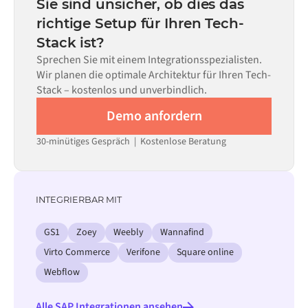
Sie sind unsicher, ob dies das
allein nicht ausreicht.
erforderlichen Datenflüsse und Ihrem internen
richtige Setup für Ihren Tech-
Prüfprozess. Vorgefertigte Konnektoren für viele
Stack ist?
Systeme sind im Alumio Marketplace verfügbar, was die
Einrichtungszeit erheblich verkürzt.
Sprechen Sie mit einem Integrationsspezialisten.
Wir planen die optimale Architektur für Ihren Tech-
Stack – kostenlos und unverbindlich.
Demo anfordern
30-minütiges Gespräch | Kostenlose Beratung
INTEGRIERBAR MIT
GS1
Zoey
Weebly
Wannafind
Virto Commerce
Verifone
Square online
Webflow
Alle SAP Integrationen ansehen