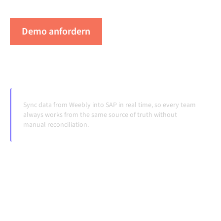
Systeme ändern und Volumina wachsen.
Demo anfordern
Erleben Sie Alumio in Aktion
Sync data from Weebly into SAP in real time, so every team
always works from the same source of truth without
manual reconciliation.