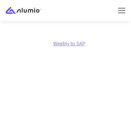
Marktplatz
Weebly
Weebly to SAP
Weebly
zu
SAP
Integration
Weebly und SAP über eine zentral verwaltete
Integrationsplattform zu verbinden hält deine
Systeme aufeinander abgestimmt, deine Daten
konsistent und deine Workflows automatisch am
Laufen, ohne manuelle Übergaben, auch wenn sich