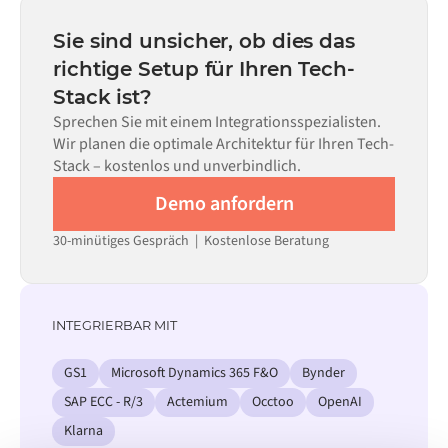
statt Monaten einsatzbereit, abhängig von der
Code kann dort eingesetzt werden, wo die Konfiguration
Komplexität des Data Mappings, der Anzahl der
Sie sind unsicher, ob dies das
allein nicht ausreicht.
erforderlichen Datenflüsse und Ihrem internen
richtige Setup für Ihren Tech-
Prüfprozess. Vorgefertigte Konnektoren für viele
Stack ist?
Systeme sind im Alumio Marketplace verfügbar, was die
Einrichtungszeit erheblich verkürzt.
Sprechen Sie mit einem Integrationsspezialisten.
Wir planen die optimale Architektur für Ihren Tech-
Stack – kostenlos und unverbindlich.
Demo anfordern
30-minütiges Gespräch | Kostenlose Beratung
INTEGRIERBAR MIT
GS1
Microsoft Dynamics 365 F&O
Bynder
SAP ECC - R/3
Actemium
Occtoo
OpenAI
Klarna