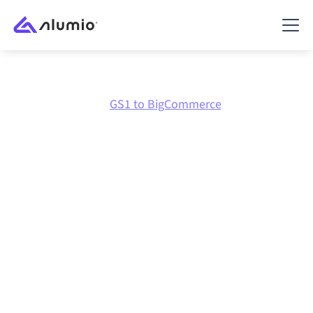
Marktplatz
GS1
GS1 to BigCommerce
GS1
zu
BigCommerce
Integration
GS1 und BigCommerce über eine zentral verwaltete
Integrationsplattform zu verbinden hält deine
Systeme aufeinander abgestimmt, deine Daten
konsistent und deine Workflows automatisch am
Laufen, ohne manuelle Übergaben, auch wenn sich