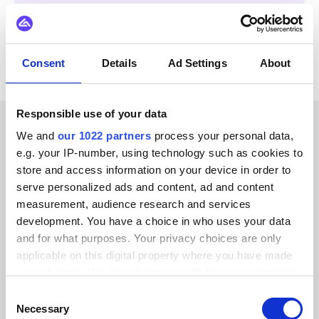
Alle BigCommerce Integrationen ansehen
Consent
Details
Ad Settings
About
Responsible use of your data
We and
our 1022 partners
process your personal data,
ERFOLGSGESCHICHTEN UNSERER KUNDEN
e.g. your IP-number, using technology such as cookies to
store and access information on your device in order to
Erfahren Sie, wie wir das
serve personalized ads and content, ad and content
Vertrauen unserer Kunden
measurement, audience research and services
development. You have a choice in who uses your data
gewonnen haben
and for what purposes. Your privacy choices are only
applicable on this digital property where you have made
your choices. You can change or withdraw your consent
any time from the Cookie Declaration or by clicking on
Consent
the Privacy trigger icon.
Necessary
Selection
Alumio gab uns zum ersten Mal die