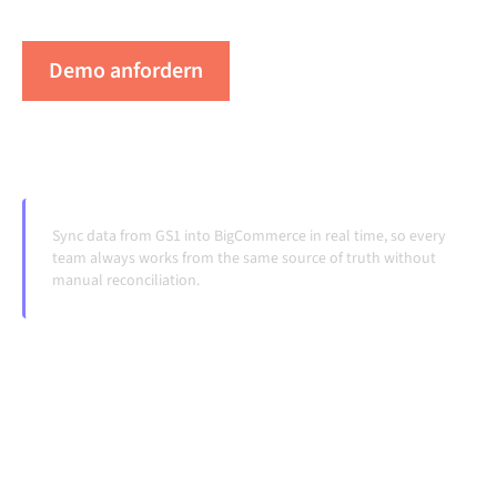
Systeme ändern und Volumina wachsen.
Demo anfordern
Erleben Sie Alumio in Aktion
Sync data from GS1 into BigCommerce in real time, so every
team always works from the same source of truth without
manual reconciliation.