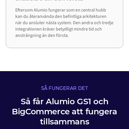
Eftersom Alumio fungerar som en central hubb
kan du återanvända den befintliga arkitekturen
när du ansluter nästa system. Den andra och tredje
integrationen kräver betydligt mindre tid och
ansträngning än den första.
SÅ FUNGERAR DET
Så får Alumio GS1 och
BigCommerce att fungera
tillsammans