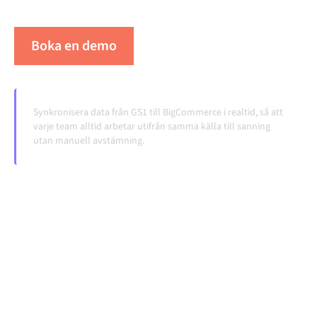
volymerna växer.
Boka en demo
Se Alumio i praktiken
Synkronisera data från GS1 till BigCommerce i realtid, så att
varje team alltid arbetar utifrån samma källa till sanning
utan manuell avstämning.