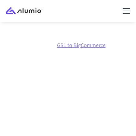
Marknadsplats
GS1
GS1 to BigCommerce
GS1
till
BigCommerce
-
integration
Att koppla ihop GS1 och BigCommerce via en och
samma styrda integrationsplattform håller dina
system synkroniserade, din data konsistent och dina
arbetsflöden igång automatiskt, utan manuella
överlämningar, även när systemen förändras och