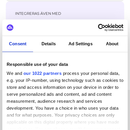
INTEGRERAS ÄVEN MED
GS1
Microsoft Dynamics 365 F&O
Bynder
SAP ECC - R/3
Actemium
Occtoo
OpenAI
Consent
Details
Ad Settings
About
Klarna
Se alla BigCommerce-integrationer
Responsible use of your data
We and
our 1022 partners
process your personal data,
e.g. your IP-number, using technology such as cookies to
store and access information on your device in order to
serve personalized ads and content, ad and content
measurement, audience research and services
KUNDBERÄTTELSER
development. You have a choice in who uses your data
and for what purposes. Your privacy choices are only
Learn how we’ve earned our
applicable on this digital property where you have made
your choices. You can change or withdraw your consent