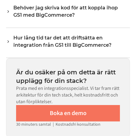
varje system exponerar via sitt API. Vanliga flöden
Behöver jag skriva kod för att koppla ihop
inkluderar poster som ordrar, produkter, kunder,
GS1 med BigCommerce?
lagernivåer, priser och statusuppdateringar. Alumios
transformeringslogik hanterar all fältmappning så att
Nej. Alumio är en konfigurationsbaserad plattform. Om
data anländer i det format som varje system förväntar
det finns färdiga kopplingar för båda systemen i Alumio
sig.
Hur lång tid tar det att driftsätta en
Marketplace konfigurerar du integrationen via ett visuellt
integration från GS1 till BigCommerce?
gränssnitt utan att skriva egen kod, inklusive
fältmappning, triggerlogik och felhantering. Anpassad
De flesta integrationer går live på veckor, inte månader,
kod finns tillgänglig i de fall där konfigurationen inte
beroende på komplexiteten i datamappningen, antalet
räcker till.
flöden som krävs och din interna granskningsprocess.
Är du osäker på om detta är rätt
För många system finns färdiga kopplingar tillgängliga i
upplägg för din stack?
Alumio Marketplace, vilket avsevärt minskar
Prata med en integrationsspecialist. Vi tar fram rätt
installationstiden.
arkitektur för din tech stack, helt kostnadsfritt och
utan förpliktelser.
Boka en demo
30 minuters samtal | Kostnadsfri konsultation