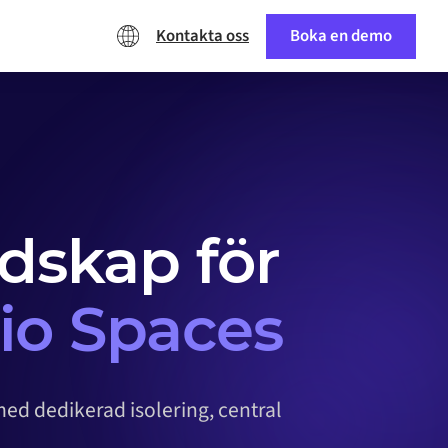
Kontakta oss
Boka en demo
dskap för
io Spaces
 med dedikerad isolering, central