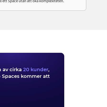
ill ett Space utan att öka komplexiteten.
n av cirka
20 kunder
,
o Spaces kommer att