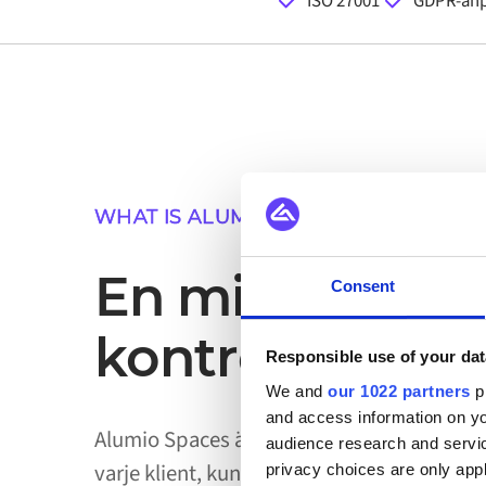
ISO 27001
GDPR-an
WHAT IS ALUMIO SPACES
En miljö. Varje 
Consent
kontroll.
Responsible use of your dat
We and
our 1022 partners
pr
and access information on yo
Alumio Spaces är en dedikerad funktion i
audience research and servi
varje klient, kund eller affärsenhet sin ege
privacy choices are only app