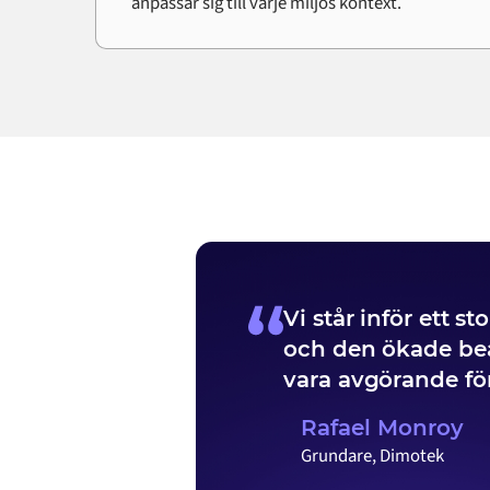
anpassar sig till varje miljös kontext.
Vi står inför ett 
och den ökade bea
vara avgörande för
Rafael Monroy
Grundare, Dimotek