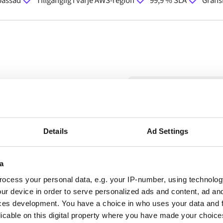
passad
Tillgänglig i varje AWS-region
99,9 % SLA
Grans
klient. Full
Details
Ad Settings
a
ocess your personal data, e.g. your IP-number, using technolog
ur device in order to serve personalized ads and content, ad a
nom Alumio iPaaS som ger
ces development. You have a choice in who uses your data and 
n isolerade integrationsmiljö –
licable on this digital property where you have made your choic