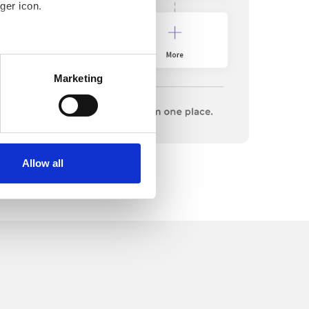
ger icon.
several meters
Marketing
ails section
.
o your computer. You can block
the functioning of the
 on the internet
Allow all