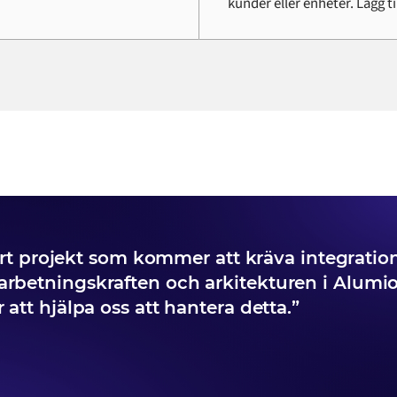
kunder eller enheter. Lägg t
stort projekt som kommer att kräva integratio
rbetningskraften och arkitekturen i Alumi
 att hjälpa oss att hantera detta.”