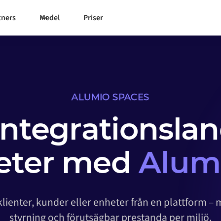
tners
Medel
Priser
ALUMIO SPACES
integrationslan
heter med
Alum
klienter, kunder eller enheter från en plattform –
styrning och förutsägbar prestanda per miljö.