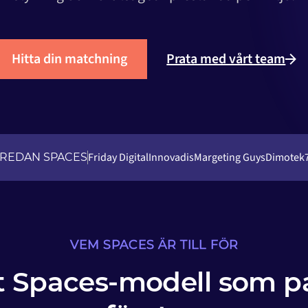
Hitta din matchning
Prata med vårt team
Friday Digital
Innovadis
Margeting Guys
Dimotek
 REDAN SPACES
VEM SPACES ÄR TILL FÖR
tt Spaces-modell som pa