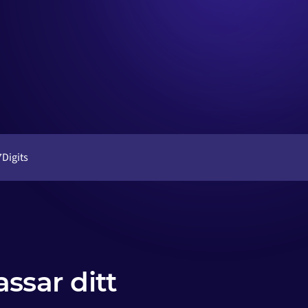
7Digits
ssar ditt