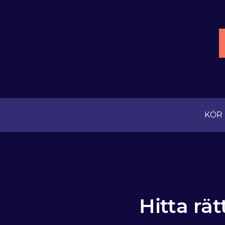
KÖR
Hitta rä