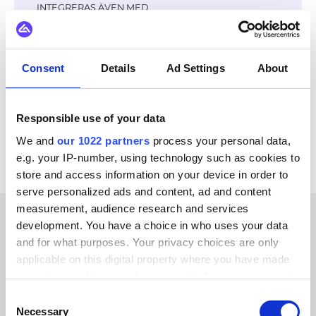
INTEGRERAS ÄVEN MED
ChannelEngine
Virto Commerce
GS1
Zoho CRM
Salesforce
SAP ECC - R/3
OpenAI
Consent
Details
Ad Settings
About
Visma
Se alla Akeneo-integrationer
Responsible use of your data
We and
our 1022 partners
process your personal data,
e.g. your IP-number, using technology such as cookies to
store and access information on your device in order to
serve personalized ads and content, ad and content
measurement, audience research and services
development. You have a choice in who uses your data
KUNDBERÄTTELSER
and for what purposes. Your privacy choices are only
applicable on this digital property where you have made
See what our happy
your choices. You can change or withdraw your consent
customers have to say
any time from the Cookie Declaration or by clicking on
Consent
the Privacy trigger icon.
Necessary
Selection