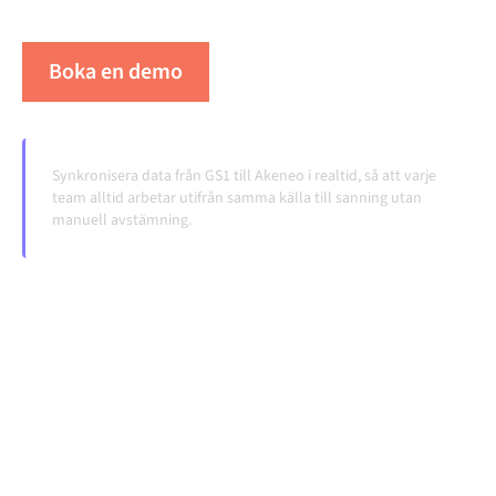
volymerna växer.
Boka en demo
Se Alumio i praktiken
Synkronisera data från GS1 till Akeneo i realtid, så att varje
team alltid arbetar utifrån samma källa till sanning utan
manuell avstämning.