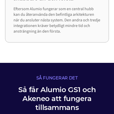
Eftersom Alumio fungerar som en central hubb
kan du återanvända den befintliga arkitekturen
när du ansluter nästa system. Den andra och tredje
integrationen kräver betydligt mindre tid och
ansträngning än den första.
SÅ FUNGERAR DET
Så får Alumio GS1 och
Akeneo att fungera
tillsammans