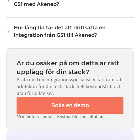
GS1 med Akeneo?
lagernivåer, priser och statusuppdateringar. Alumios
transformeringslogik hanterar all fältmappning så att
Nej. Alumio är en konfigurationsbaserad plattform. Om
data anländer i det format som varje system förväntar
det finns färdiga kopplingar för båda systemen i Alumio
sig.
Hur lång tid tar det att driftsätta en
Marketplace konfigurerar du integrationen via ett visuellt
integration från GS1 till Akeneo?
gränssnitt utan att skriva egen kod, inklusive
fältmappning, triggerlogik och felhantering. Anpassad
De flesta integrationer går live på veckor, inte månader,
kod finns tillgänglig i de fall där konfigurationen inte
beroende på komplexiteten i datamappningen, antalet
räcker till.
flöden som krävs och din interna granskningsprocess.
Är du osäker på om detta är rätt
För många system finns färdiga kopplingar tillgängliga i
upplägg för din stack?
Alumio Marketplace, vilket avsevärt minskar
Prata med en integrationsspecialist. Vi tar fram rätt
installationstiden.
arkitektur för din tech stack, helt kostnadsfritt och
utan förpliktelser.
Boka en demo
30 minuters samtal | Kostnadsfri konsultation