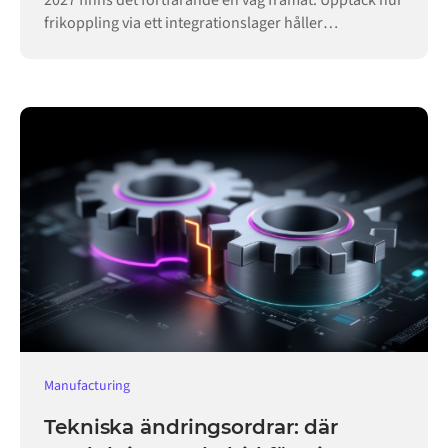
2027 finns det fortfarande en väg framåt. Upptäck hur
frikoppling via ett integrationslager håller
verksamheten igång.
Manufacturing
Tekniska ändringsordrar: där