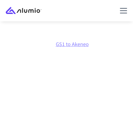
Marknadsplats
GS1
GS1 to Akeneo
GS1
till
Akeneo
-
integration
Att koppla ihop GS1 och Akeneo via en och samma
styrda integrationsplattform håller dina system
synkroniserade, din data konsistent och dina
arbetsflöden igång automatiskt, utan manuella
överlämningar, även när systemen förändras och