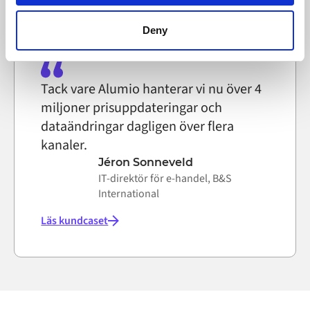
browser settings accordingly. This could affect the
functioning of the website, however. We also use third-
Deny
party ad networks for advertising certain Alumio services
on the internet
Tack vare Alumio hanterar vi nu över 4
miljoner prisuppdateringar och
dataändringar dagligen över flera
kanaler.
Jéron Sonneveld
IT-direktör för e-handel, B&S
International
Läs kundcaset