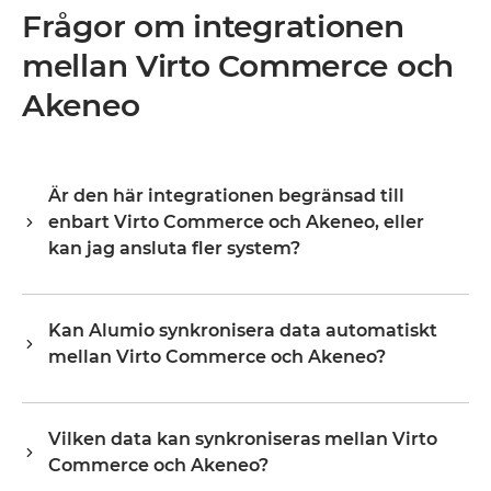
Frågor om integrationen
mellan Virto Commerce och
Akeneo
Är den här integrationen begränsad till
enbart Virto Commerce och Akeneo, eller
kan jag ansluta fler system?
Alumio är en central integrationshub, vilket innebär att
Virto Commerce och Akeneo är din startpunkt, inte din
Kan Alumio synkronisera data automatiskt
gräns. När de väl är anslutna utökar du samma plattform
mellan Virto Commerce och Akeneo?
till ditt ERP, PIM, WMS, CRM eller vilket annat system som
helst i ditt landskap, och återanvänder befintlig
Ja. Alumio lyssnar efter händelser eller ändringar i Virto
konfiguration i stället för att börja om från grunden.
Commerce och uppdaterar Akeneo i realtid, eller enligt
Organisationer börjar vanligtvis med en eller två
Vilken data kan synkroniseras mellan Virto
ett schema, beroende på hur du konfigurerar flödet. Du
integrationer och skalar upp till dussintals på samma
Commerce och Akeneo?
definierar den exakta fältmappningen och triggerlogiken
plattform, utan att kostnaderna och komplexiteten ökar