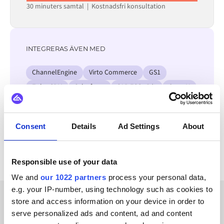
30 minuters samtal | Kostnadsfri konsultation
INTEGRERAS ÄVEN MED
ChannelEngine
Virto Commerce
GS1
Zoho CRM
Salesforce
SAP ECC - R/3
OpenAI
Visma
Se alla Akeneo-integrationer
Consent
Details
Ad Settings
About
Responsible use of your data
We and
our 1022 partners
process your personal data,
e.g. your IP-number, using technology such as cookies to
store and access information on your device in order to
KUNDBERÄTTELSER
serve personalized ads and content, ad and content