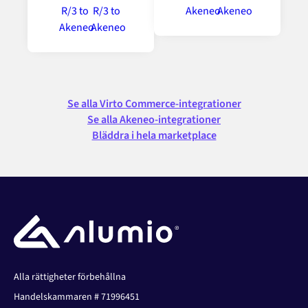
Se alla Virto Commerce-integrationer
Se alla Akeneo-integrationer
Bläddra i hela marketplace
Alla rättigheter förbehållna
Handelskammaren # 71996451