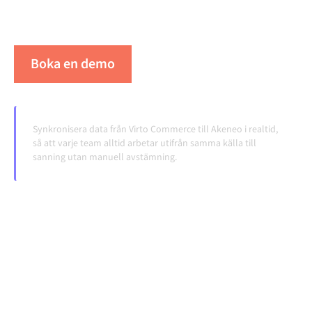
överlämningar, även när systemen förändras och
volymerna växer.
Boka en demo
Se Alumio i praktiken
Synkronisera data från Virto Commerce till Akeneo i realtid,
så att varje team alltid arbetar utifrån samma källa till
sanning utan manuell avstämning.