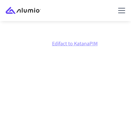
Marktplatz
Edifact
Edifact to KatanaPIM
Edifact
zu
KatanaPIM
Integration
Edifact und KatanaPIM über eine zentral verwaltete
Integrationsplattform zu verbinden hält deine
Systeme aufeinander abgestimmt, deine Daten
konsistent und deine Workflows automatisch am
Laufen, ohne manuelle Übergaben, auch wenn sich