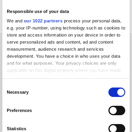
Alle KatanaPIM Integrationen ansehen
Responsible use of your data
We and
our 1022 partners
process your personal data,
e.g. your IP-number, using technology such as cookies to
store and access information on your device in order to
serve personalized ads and content, ad and content
measurement, audience research and services
ERFOLGSGESCHICHTEN UNSERER KUNDEN
development. You have a choice in who uses your data
Erfahren Sie mehr über die
and for what purposes. Your privacy choices are only
applicable on this digital property where you have made
Ergebnisse unserer Kunden
your choices. You can change or withdraw your consent
any time from the Cookie Declaration or by clicking on
Consent
the Privacy trigger icon.
Necessary
Selection
If you allow, we would also like to:
Preferences
Alumio gab uns zum ersten Mal die
Collect information about your geographical location
Kontrolle über unsere Daten. Endlich
which can be accurate to within several meters
wissen wir, wo alles hingehört, und
Identify your device by actively scanning it for
Statistics