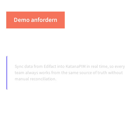
Systeme ändern und Volumina wachsen.
Demo anfordern
Erleben Sie Alumio in Aktion
Sync data from Edifact into KatanaPIM in real time, so every
team always works from the same source of truth without
manual reconciliation.