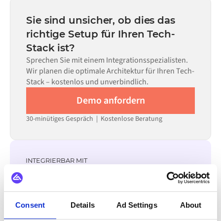
statt Monaten einsatzbereit, abhängig von der
Code kann dort eingesetzt werden, wo die Konfiguration
Komplexität des Data Mappings, der Anzahl der
Sie sind unsicher, ob dies das
allein nicht ausreicht.
erforderlichen Datenflüsse und Ihrem internen
richtige Setup für Ihren Tech-
Prüfprozess. Vorgefertigte Konnektoren für viele
Stack ist?
Systeme sind im Alumio Marketplace verfügbar, was die
Einrichtungszeit erheblich verkürzt.
Sprechen Sie mit einem Integrationsspezialisten.
Wir planen die optimale Architektur für Ihren Tech-
Stack – kostenlos und unverbindlich.
Demo anfordern
30-minütiges Gespräch | Kostenlose Beratung
INTEGRIERBAR MIT
Virto Commerce
GS1
Litium
Jetshop
OpenAI
Klarna
Adyen
Stripe
Consent
Details
Ad Settings
About