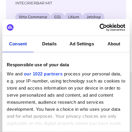
INTEGRIERBAR MIT
Virto Commerce
GS1
Litium
Jetshop
OpenAI
Klarna
Adyen
Stripe
Alle KatanaPIM Integrationen ansehen
Consent
Details
Ad Settings
About
Responsible use of your data
We and
our 1022 partners
process your personal data,
e.g. your IP-number, using technology such as cookies to
store and access information on your device in order to
ERFOLGSGESCHICHTEN UNSERER KUNDEN
serve personalized ads and content, ad and content
Hören Sie
measurement, audience research and services
development. You have a choice in who uses your data
Erfolgsgeschichten unserer
and for what purposes. Your privacy choices are only
Kunden
applicable on this digital property where you have made
your choices. You can change or withdraw your consent