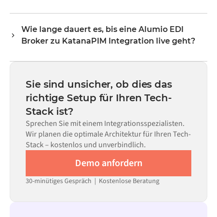
Lagerbestände, Preise und Status-Updates. Die
Nein. Alumio ist eine „Config-first“-Plattform. Wenn für
Transformer-Logik von Alumio übernimmt das gesamte
beide Systeme vorgefertigte Konnektoren im Alumio
Field Mapping, sodass die Daten in dem Format
Wie lange dauert es, bis eine Alumio EDI
Marketplace vorhanden sind, konfigurieren Sie die
ankommen, das das jeweilige System erwartet.
Broker zu KatanaPIM Integration live geht?
Integration über eine visuelle Benutzeroberfläche, ohne
eigenen Code schreiben zu müssen – dies umfasst Field
Die meisten Integrationen sind innerhalb von Wochen
Mapping, Trigger-Logik und Fehlerbehandlung. Eigener
statt Monaten einsatzbereit, abhängig von der
Code kann dort eingesetzt werden, wo die Konfiguration
Komplexität des Data Mappings, der Anzahl der
Sie sind unsicher, ob dies das
allein nicht ausreicht.
erforderlichen Datenflüsse und Ihrem internen
richtige Setup für Ihren Tech-
Prüfprozess. Vorgefertigte Konnektoren für viele
Stack ist?
Systeme sind im Alumio Marketplace verfügbar, was die
Einrichtungszeit erheblich verkürzt.
Sprechen Sie mit einem Integrationsspezialisten.
Wir planen die optimale Architektur für Ihren Tech-
Stack – kostenlos und unverbindlich.
Demo anfordern
30-minütiges Gespräch | Kostenlose Beratung