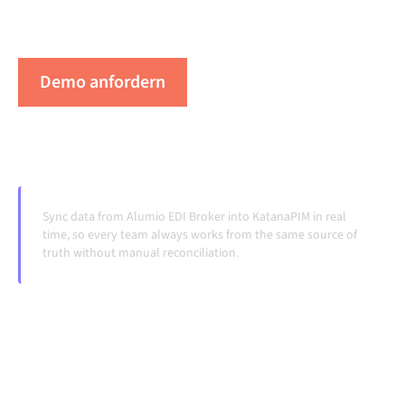
Laufen, ohne manuelle Übergaben, auch wenn sich
Systeme ändern und Volumina wachsen.
Demo anfordern
Erleben Sie Alumio in Aktion
Sync data from Alumio EDI Broker into KatanaPIM in real
time, so every team always works from the same source of
truth without manual reconciliation.