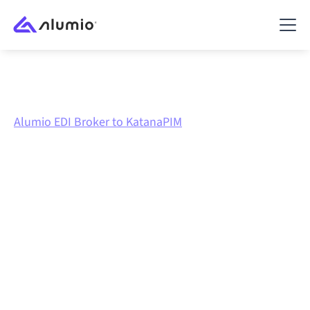
Marktplatz
Alumio EDI Broker
Alumio EDI Broker to KatanaPIM
Alumio EDI Broker
zu
KatanaPIM
Integration
Alumio EDI Broker und KatanaPIM über eine zentral
verwaltete Integrationsplattform zu verbinden hält
deine Systeme aufeinander abgestimmt, deine Daten
konsistent und deine Workflows automatisch am