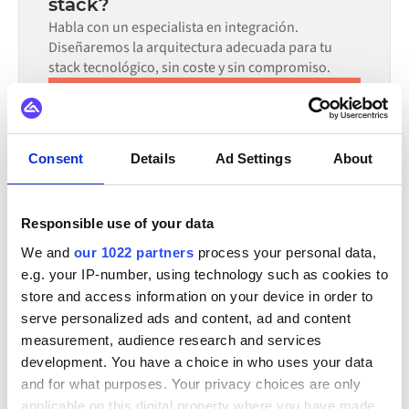
stack?
lo que reduce significativamente el tiempo de
configuración.
Habla con un especialista en integración.
Diseñaremos la arquitectura adecuada para tu
stack tecnológico, sin coste y sin compromiso.
Solicitar una demo
Llamada de 30 minutos | Consulta gratuita
Consent
Details
Ad Settings
About
TAMBIÉN SE INTEGRA CON
Responsible use of your data
We and
our 1022 partners
process your personal data,
Virto Commerce
GS1
Litium
Jetshop
e.g. your IP-number, using technology such as cookies to
OpenAI
Klarna
Adyen
Stripe
store and access information on your device in order to
serve personalized ads and content, ad and content
Ver todas las integraciones de KatanaPIM
measurement, audience research and services
development. You have a choice in who uses your data
and for what purposes. Your privacy choices are only
applicable on this digital property where you have made