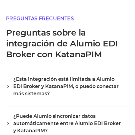
PREGUNTAS FRECUENTES
Preguntas sobre la
integración de Alumio EDI
Broker con KatanaPIM
¿Esta integración está limitada a Alumio
EDI Broker y KatanaPIM, o puedo conectar
más sistemas?
Alumio es un hub de integración central, por lo que
Alumio EDI Broker y KatanaPIM son tu punto de partida,
¿Puede Alumio sincronizar datos
no tu límite. Una vez conectados, amplías la misma
automáticamente entre Alumio EDI Broker
plataforma a tu ERP, PIM, WMS, CRM o cualquier otro
sistema de tu entorno, reutilizando la configuración
y KatanaPIM?