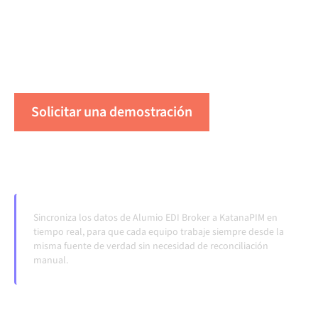
datos consistentes y tus flujos de trabajo en
funcionamiento de forma automática, sin
transferencias manuales, incluso cuando los sistemas
cambian y los volúmenes crecen.
Solicitar una demostración
Vea Alumio en acción
Sincroniza los datos de Alumio EDI Broker a KatanaPIM en
tiempo real, para que cada equipo trabaje siempre desde la
misma fuente de verdad sin necesidad de reconciliación
manual.