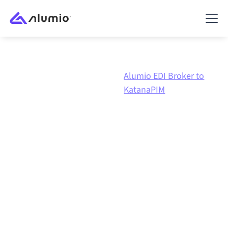
Alumio EDI
Alumio EDI Broker to
Marketplace
Broker
KatanaPIM
Integración de
Alumio
EDI Broker
con
KatanaPIM
Conectar Alumio EDI Broker y KatanaPIM a través de
una plataforma de integración gestionada
centralmente mantiene tus sistemas alineados, tus