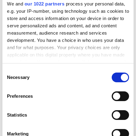
Jesper van den Bogaard
We and
our 1022 partners
process your personal data,
e.g. your IP-number, using technology such as cookies to
Director ejecutivo, Factor Blue
store and access information on your device in order to
serve personalized ads and content, ad and content
measurement, audience research and services
development. You have a choice in who uses your data
and for what purposes. Your privacy choices are only
applicable on this digital property where you have made
your choices. You can change or withdraw your consent
¿Necesitas ayuda?
any time from the Cookie Declaration or by clicking on
Consent
the Privacy trigger icon.
Necessary
Encuentra respuestas
Selection
rápidas aquí.
If you allow, we would also like to:
Preferences
Collect information about your geographical location
which can be accurate to within several meters
Identify your device by actively scanning it for
Statistics
¿Qué integra la plataforma de
specific characteristics (fingerprinting)
integración Alumio?
Find out more about how your personal data is processed
Alumio conecta los sistemas empresariales
Marketing