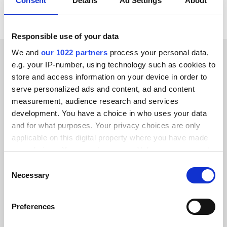
Consent
Details
Ad Settings
About
Responsible use of your data
We and
our 1022 partners
process your personal data,
e.g. your IP-number, using technology such as cookies to
ERFOLGSGESCHICHTEN UNSERER KUNDEN
store and access information on your device in order to
Erfahren Sie, wie wir das
serve personalized ads and content, ad and content
measurement, audience research and services
Vertrauen unserer Kunden
development. You have a choice in who uses your data
gewonnen haben
and for what purposes. Your privacy choices are only
applicable on this digital property where you have made
your choices. You can change or withdraw your consent
any time from the Cookie Declaration or by clicking on
Consent
the Privacy trigger icon.
Necessary
Selection
Alumio gab uns zum ersten Mal die
If you allow, we would also like to:
Kontrolle über unsere Daten. Endlich
Preferences
Collect information about your geographical location
wissen wir, wo alles hingehört, und
which can be accurate to within several meters