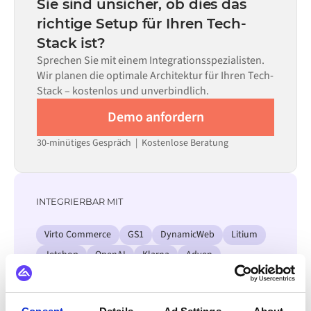
Sie sind unsicher, ob dies das
allein nicht ausreicht.
erforderlichen Datenflüsse und Ihrem internen
richtige Setup für Ihren Tech-
Prüfprozess. Vorgefertigte Konnektoren für viele
Stack ist?
Systeme sind im Alumio Marketplace verfügbar, was die
Einrichtungszeit erheblich verkürzt.
Sprechen Sie mit einem Integrationsspezialisten.
Wir planen die optimale Architektur für Ihren Tech-
Stack – kostenlos und unverbindlich.
Demo anfordern
30-minütiges Gespräch | Kostenlose Beratung
INTEGRIERBAR MIT
Virto Commerce
GS1
DynamicWeb
Litium
Jetshop
OpenAI
Klarna
Adyen
Alle AFAS Integrationen ansehen