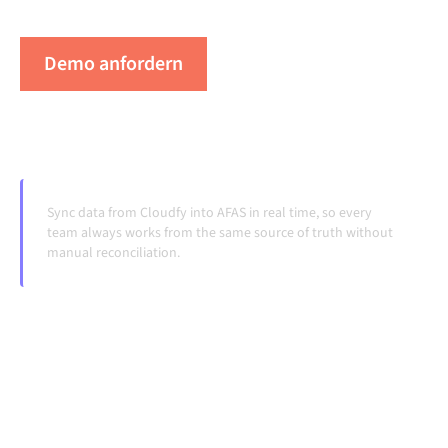
Systeme ändern und Volumina wachsen.
Demo anfordern
Erleben Sie Alumio in Aktion
Sync data from Cloudfy into AFAS in real time, so every
team always works from the same source of truth without
manual reconciliation.