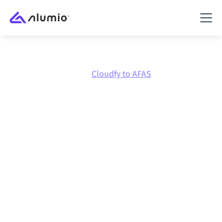
Marktplatz
Cloudfy
Cloudfy to AFAS
Cloudfy
zu
AFAS
Integration
Cloudfy und AFAS über eine zentral verwaltete
Integrationsplattform zu verbinden hält deine
Systeme aufeinander abgestimmt, deine Daten
konsistent und deine Workflows automatisch am
Laufen, ohne manuelle Übergaben, auch wenn sich