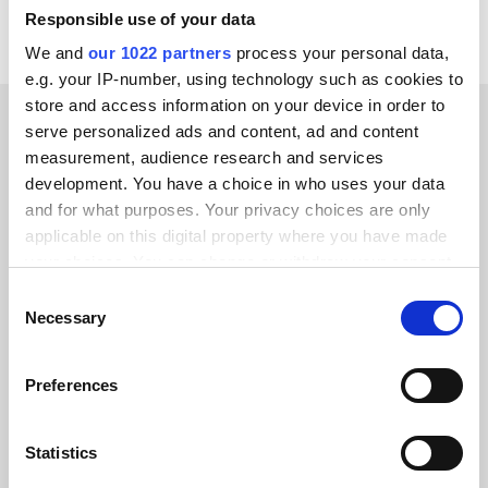
Responsible use of your data
We and
our 1022 partners
process your personal data,
e.g. your IP-number, using technology such as cookies to
store and access information on your device in order to
serve personalized ads and content, ad and content
ERFOLGSGESCHICHTEN UNSERER KUNDEN
measurement, audience research and services
development. You have a choice in who uses your data
Erfahren Sie mehr über die
and for what purposes. Your privacy choices are only
Ergebnisse unserer Kunden
applicable on this digital property where you have made
your choices. You can change or withdraw your consent
any time from the Cookie Declaration or by clicking on
Consent
the Privacy trigger icon.
Necessary
Selection
If you allow, we would also like to:
Alumio gab uns zum ersten Mal die
Preferences
Collect information about your geographical location
Kontrolle über unsere Daten. Endlich
which can be accurate to within several meters
wissen wir, wo alles hingehört, und
Identify your device by actively scanning it for
Statistics
können es systemübergreifend
specific characteristics (fingerprinting)