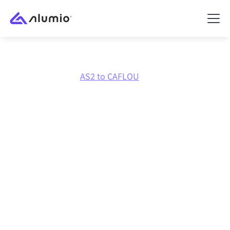
Marktplatz
AS2
AS2 to CAFLOU
AS2
zu
CAFLOU
Integration
AS2 und CAFLOU über eine zentral verwaltete
Integrationsplattform zu verbinden hält deine
Systeme aufeinander abgestimmt, deine Daten
konsistent und deine Workflows automatisch am
Laufen, ohne manuelle Übergaben, auch wenn sich