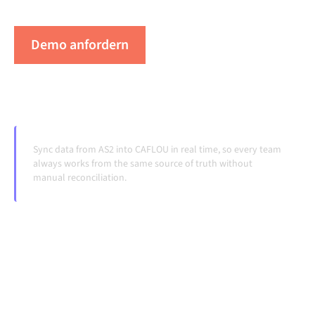
Systeme ändern und Volumina wachsen.
Demo anfordern
Erleben Sie Alumio in Aktion
Sync data from AS2 into CAFLOU in real time, so every team
always works from the same source of truth without
manual reconciliation.