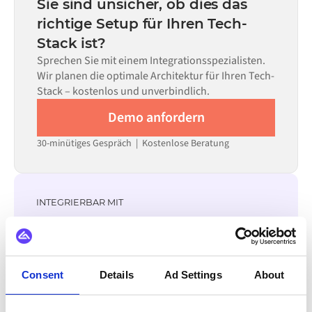
Sie sind unsicher, ob dies das
allein nicht ausreicht.
erforderlichen Datenflüsse und Ihrem internen
richtige Setup für Ihren Tech-
Prüfprozess. Vorgefertigte Konnektoren für viele
Stack ist?
Systeme sind im Alumio Marketplace verfügbar, was die
Einrichtungszeit erheblich verkürzt.
Sprechen Sie mit einem Integrationsspezialisten.
Wir planen die optimale Architektur für Ihren Tech-
Stack – kostenlos und unverbindlich.
Demo anfordern
30-minütiges Gespräch | Kostenlose Beratung
INTEGRIERBAR MIT
Orisha
DynamicWeb
Litium
OpenAI
Klarna
Adyen
Stripe
PayPal
Consent
Details
Ad Settings
About
Alle CAFLOU Integrationen ansehen