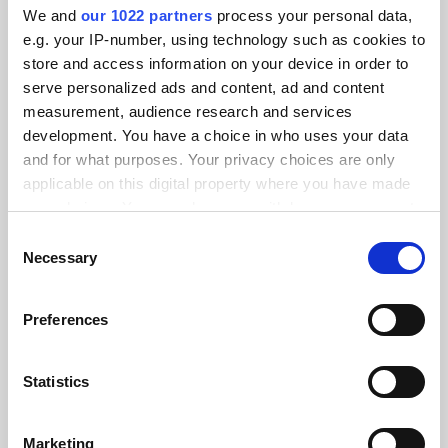
We and
our 1022 partners
process your personal data,
e.g. your IP-number, using technology such as cookies to
store and access information on your device in order to
serve personalized ads and content, ad and content
measurement, audience research and services
development. You have a choice in who uses your data
and for what purposes. Your privacy choices are only
applicable on this digital property where you have made
your choices. You can change or withdraw your consent
any time from the Cookie Declaration or by clicking on
Consent
the Privacy trigger icon.
Necessary
Selection
If you allow, we would also like to:
Fahrradausrüstung
Preferences
AGU
Collect information about your geographical location
which can be accurate to within several meters
Beschleunigung des Datenaustauschs in Echtzeit innerhalb
Identify your device by actively scanning it for
Statistics
des B2B- und B2C-Ökosystems von AGU.
specific characteristics (fingerprinting)
Find out more about how your personal data is processed
Marketing