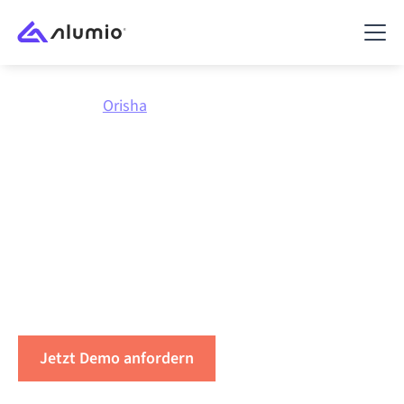
Marktplatz
Orisha
Integriere
Orisha
mit
allem
Verbinden Sie Orisha mit jeder Anwendung,
synchronisieren Sie Daten, automatisieren Sie
Workflows und steigern Sie die Produktivität.
Jetzt Demo anfordern