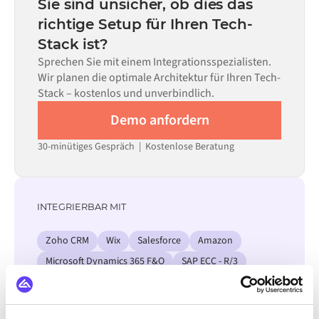
Sie sind unsicher, ob dies das
allein nicht ausreicht.
erforderlichen Datenflüsse und Ihrem internen
richtige Setup für Ihren Tech-
Prüfprozess. Vorgefertigte Konnektoren für viele
Stack ist?
Systeme sind im Alumio Marketplace verfügbar, was die
Einrichtungszeit erheblich verkürzt.
Sprechen Sie mit einem Integrationsspezialisten.
Wir planen die optimale Architektur für Ihren Tech-
Stack – kostenlos und unverbindlich.
Demo anfordern
30-minütiges Gespräch | Kostenlose Beratung
INTEGRIERBAR MIT
Zoho CRM
Wix
Salesforce
Amazon
Microsoft Dynamics 365 F&O
SAP ECC - R/3
OpenAI
Garp
Alle Ansi Integrationen ansehen