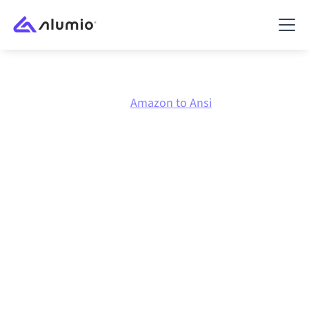
Marktplatz
Amazon
Amazon to Ansi
Amazon
zu
Ansi
Integration
Amazon und Ansi über eine zentral verwaltete
Integrationsplattform zu verbinden hält deine
Systeme aufeinander abgestimmt, deine Daten
konsistent und deine Workflows automatisch am
Laufen, ohne manuelle Übergaben, auch wenn sich