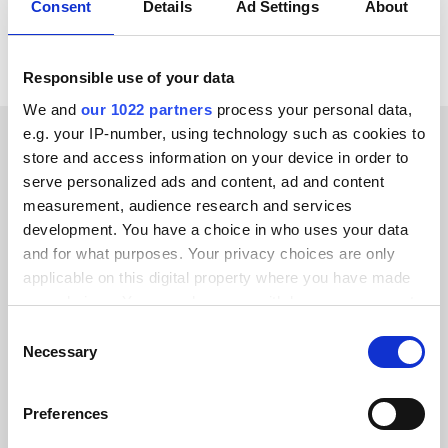
Consent
Details
Ad Settings
About
Responsible use of your data
We and
our 1022 partners
process your personal data,
e.g. your IP-number, using technology such as cookies to
store and access information on your device in order to
ERFOLGSGESCHICHTEN UNSERER KUNDEN
serve personalized ads and content, ad and content
Entdecken Sie, warum
measurement, audience research and services
development. You have a choice in who uses your data
unsere Kunden immer
and for what purposes. Your privacy choices are only
wieder zu uns kommen
applicable on this digital property where you have made
your choices. You can change or withdraw your consent
any time from the Cookie Declaration or by clicking on
Consent
the Privacy trigger icon.
Necessary
Selection
If you allow, we would also like to:
Alumio gab uns zum ersten Mal die
Preferences
Collect information about your geographical location
Kontrolle über unsere Daten. Endlich