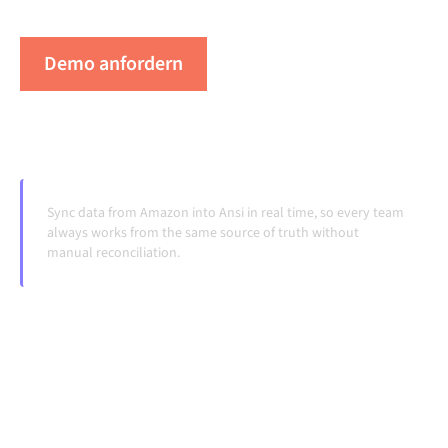
Systeme ändern und Volumina wachsen.
Demo anfordern
Erleben Sie Alumio in Aktion
Sync data from Amazon into Ansi in real time, so every team
always works from the same source of truth without
manual reconciliation.