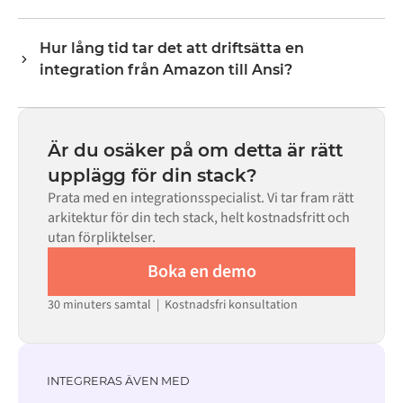
transformeringslogik hanterar all fältmappning så att
Nej. Alumio är en konfigurationsbaserad plattform. Om
data anländer i det format som varje system förväntar
det finns färdiga kopplingar för båda systemen i Alumio
sig.
Hur lång tid tar det att driftsätta en
Marketplace konfigurerar du integrationen via ett visuellt
integration från Amazon till Ansi?
gränssnitt utan att skriva egen kod, inklusive
fältmappning, triggerlogik och felhantering. Anpassad
De flesta integrationer går live på veckor, inte månader,
kod finns tillgänglig i de fall där konfigurationen inte
beroende på komplexiteten i datamappningen, antalet
räcker till.
flöden som krävs och din interna granskningsprocess.
Är du osäker på om detta är rätt
För många system finns färdiga kopplingar tillgängliga i
upplägg för din stack?
Alumio Marketplace, vilket avsevärt minskar
Prata med en integrationsspecialist. Vi tar fram rätt
installationstiden.
arkitektur för din tech stack, helt kostnadsfritt och
utan förpliktelser.
Boka en demo
30 minuters samtal | Kostnadsfri konsultation
INTEGRERAS ÄVEN MED