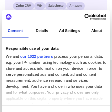
Zoho CRM
Wix
Salesforce
Amazon
Microsoft Dynamics 365 F&O
SAP ECC - R/3
OpenAI
Garp
Consent
Details
Ad Settings
About
Se alla Ansi-integrationer
Responsible use of your data
We and
our 1022 partners
process your personal data,
e.g. your IP-number, using technology such as cookies to
store and access information on your device in order to
serve personalized ads and content, ad and content
KUNDBERÄTTELSER
measurement, audience research and services
Discover why our customers
development. You have a choice in who uses your data
and for what purposes. Your privacy choices are only
keep coming back
applicable on this digital property where you have made
your choices. You can change or withdraw your consent
any time from the Cookie Declaration or by clicking on
Consent