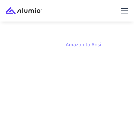
Marknadsplats
Amazon
Amazon to Ansi
Amazon
till
Ansi
-
integration
Att koppla ihop Amazon och Ansi via en och samma
styrda integrationsplattform håller dina system
synkroniserade, din data konsistent och dina
arbetsflöden igång automatiskt, utan manuella
överlämningar, även när systemen förändras och