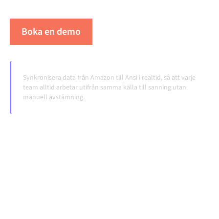
volymerna växer.
Boka en demo
Se Alumio i praktiken
Synkronisera data från Amazon till Ansi i realtid, så att varje
team alltid arbetar utifrån samma källa till sanning utan
manuell avstämning.