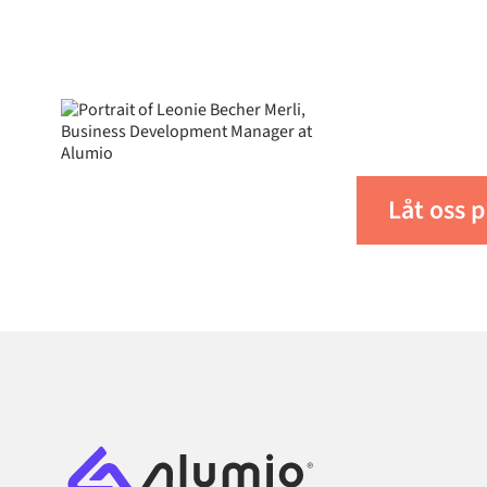
Redo
*Om en kontakt du söker inte är tillgänglig
Connector-team på Alumio bygga vilken ko
ditt 
begäran inom fyra veckor.
För mer information om hur Alumio iPaaS k
användningsfall, vänligen
kontakta oss
ell
Låt oss p