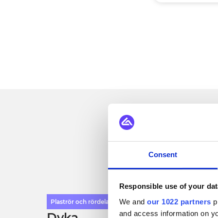
S
Consent
Responsible use of your dat
We and
our 1022 partners
pr
Plaströr och rördelar
and access information on yo
Dyka