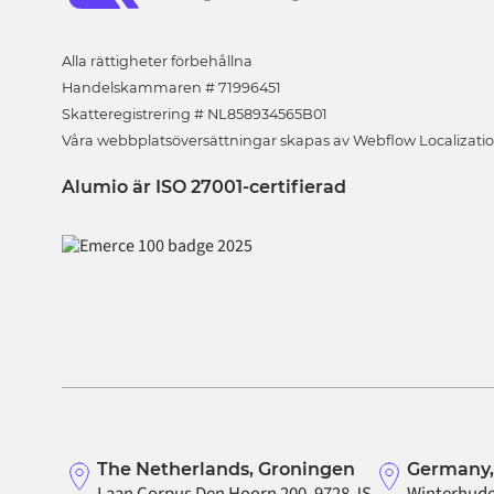
Alla rättigheter förbehållna
Handelskammaren # 71996451
Skatteregistrering # NL858934565B01
Våra webbplatsöversättningar skapas av Webflow Localizati
Alumio är ISO 27001-certifierad
The Netherlands, Groningen
Germany
Laan Corpus Den Hoorn 200, 9728 JS
Winterhude