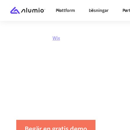
Plattform
Lösningar
Par
Marknadsplats
Wix
Integrera
Wix
m
som helst
Koppla Wix till vilken applikation som helst fö
automatisera arbetsflöden och öka produktivi
Begär en gratis demo
Hör av dig