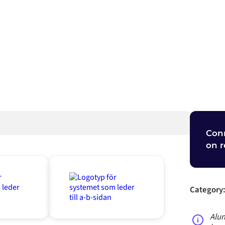
Conn
on r
Category
Alum