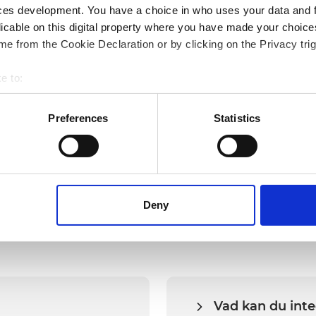
ces development. You have a choice in who uses your data and 
licable on this digital property where you have made your choic
Att bygga snabba och framtidssäkra, API-drivna
E
e from the Cookie Declaration or by clicking on the Privacy trig
integrationer för Drake & Farrell.
f
e to:
bout your geographical location which can be accurate to within 
 actively scanning it for specific characteristics (fingerprinting)
Preferences
Statistics
 personal data is processed and set your preferences in the
det
bsite. A cookie is a small text file that a web browser saves t
by changing your browser settings accordingly. This could affect 
Vanliga frågor
 third-party ad networks for advertising certain Alumio services
Deny
Vad kan du int