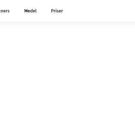
tners
Medel
Priser
ed vad
r att synkronisera data,
teten.