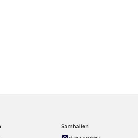
n
kontakta oss
eller
Begär en demo
.
m
Samhällen
m