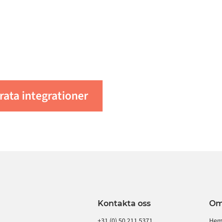
användningsfall, vänlige
 att automatisera
 kan vårt dedikerade
ntakt som helst på
företag?
an gynna ditt specifika
er
Begär en demo
.
rata integrationer
Kontakta oss
O
+31 (0) 50 211 5371
He