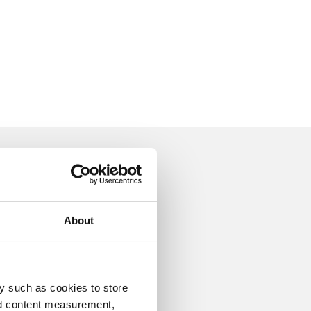
on
About
y such as cookies to store
Konsumtionsvaror
nd content measurement,
B&S Internationell