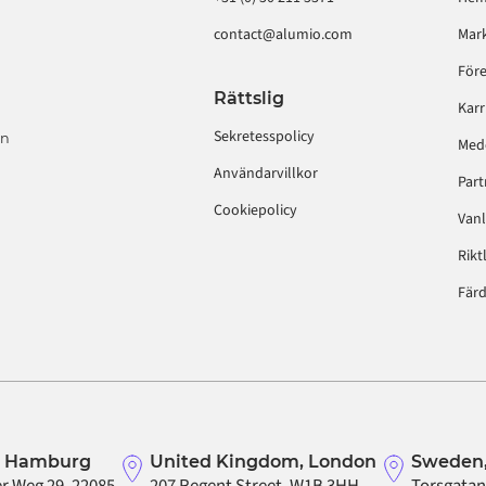
contact@alumio.com
Mar
För
Rättslig
Karr
Sekretesspolicy
on
Med
Användarvillkor
Part
Cookiepolicy
Vanl
Rikt
Färd
, Hamburg
United Kingdom, London
Sweden,
r Weg 29, 22085
207 Regent Street, W1B 3HH
Torsgatan 