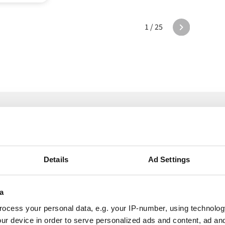
1 / 25
e Alumio i akti
Details
Ad Settings
a
ocess your personal data, e.g. your IP-number, using technolog
Lösningar för leveranskedjan
ur device in order to serve personalized ads and content, ad a
Drake & Farrell