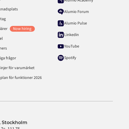
Alumio Academy
knadsplats
Alumio Forum
etag
Alumio Pulse
iärer
Now hiring
Linkedin
el
YouTube
ners
Spotify
iga frågor
linjer för varumärket
plan för funktioner 2026
 Stockholm
7c, 111 75