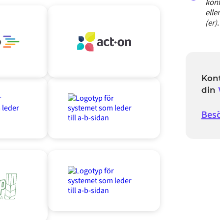
konf
elle
(er).
Kont
din
Besö