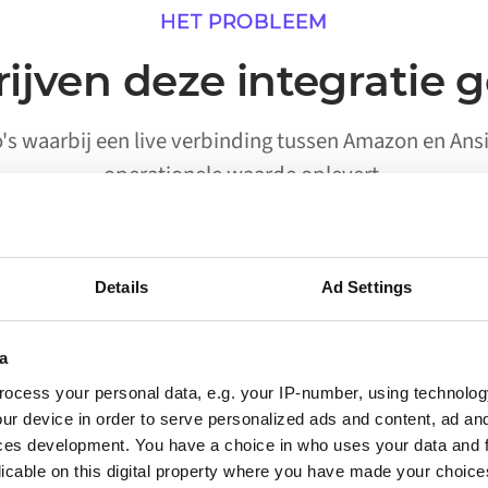
HET PROBLEEM
ijven deze integratie 
io's waarbij een live verbinding tussen Amazon en Ans
operationele waarde oplevert.
Details
Ad Settings
02
a
Processen die worden
ocess your personal data, e.g. your IP-number, using technolog
uitgevoerd zonder handmatige
ur device in order to serve personalized ads and content, ad a
activering
ces development. You have a choice in who uses your data and 
licable on this digital property where you have made your choic
Workflows waarvoor eerder een persoon nodig