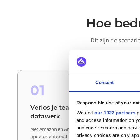
Hoe bedr
Dit zijn de scenar
Consent
01
Responsible use of your dat
Verlos je teams van handmatig
We and
our 1022 partners
pr
datawerk
and access information on yo
audience research and servi
Met Amazon en Ansi verbonden worden
privacy choices are only app
updates automatisch uitgewisseld tussen