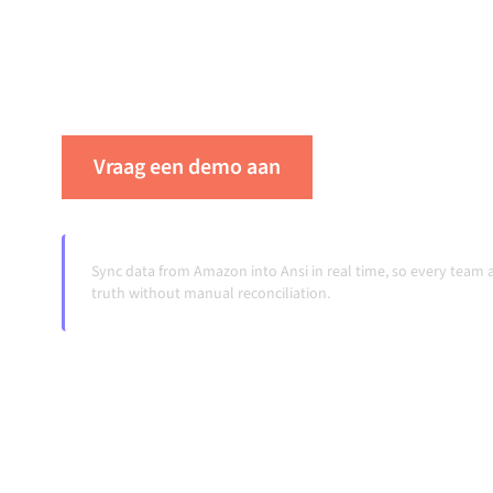
dat je systemen op elkaar afgestemd blijven, je
workflows automatisch doordraaien, zonder 
ook wanneer systemen veranderen en volumes
Vraag een demo aan
Zie Alumio in ac
Sync data from Amazon into Ansi in real time, so every team
truth without manual reconciliation.