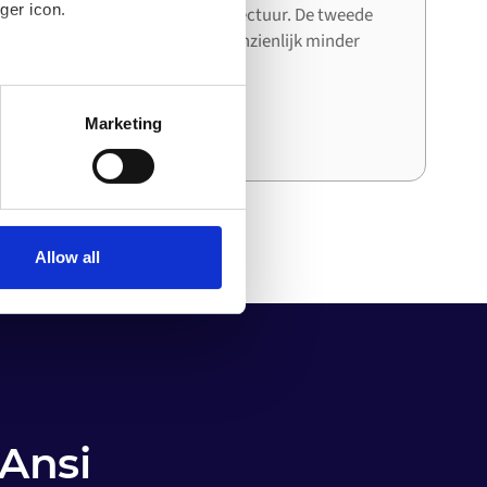
ger icon.
systeem de bestaande architectuur. De tweede
en derde integratie kosten aanzienlijk minder
tijd en moeite dan de eerste.
several meters
Marketing
ails section
.
o your computer. You can block
the functioning of the
 on the internet
Allow all
Ansi