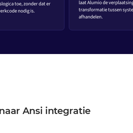
laat Alumio de verplaatsin
slogica toe, zonder dat er
transformatie tussen sys
rkcode nodig is.
afhandelen.
aar Ansi integratie