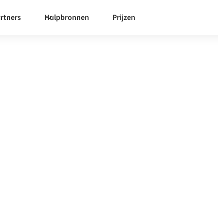
rtners
Hulpbronnen
Prijzen
si
egratieplatform zorgt ervoor