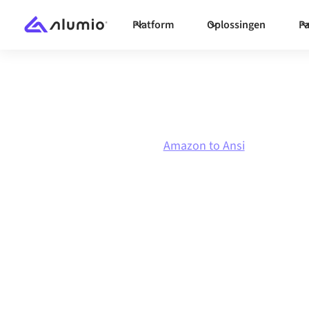
Platform
Oplossingen
Pa
Marketplace
Amazon
Amazon to Ansi
Amazon
naar
An
integratie
Amazon en Ansi verbinden via één beheerd int