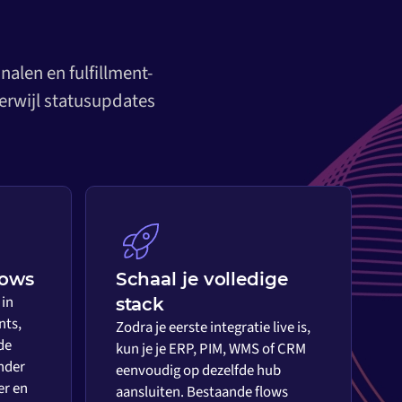
alen en fulfillment-
erwijl statusupdates
lows
Schaal je volledige
 in
stack
nts,
Zodra je eerste integratie live is,
de
kun je je ERP, PIM, WMS of CRM
nder
eenvoudig op dezelfde hub
er en
aansluiten. Bestaande flows