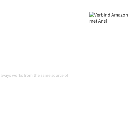
 data consistent is en je
handmatige overdrachten,
 groeien.
tie
 always works from the same source of