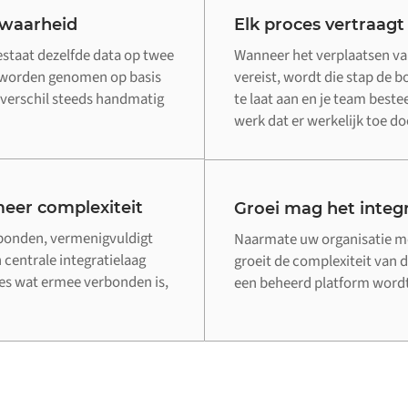
 waarheid
Elk proces vertraagt
staat dezelfde data op twee
Wanneer het verplaatsen v
n worden genomen op basis
vereist, wordt die stap de 
verschil steeds handmatig
te laat aan en je team beste
werk dat er werkelijk toe do
eer complexiteit
Groei mag het integr
rbonden, vermenigvuldigt
Naarmate uw organisatie me
 centrale integratielaag
groeit de complexiteit van d
lles wat ermee verbonden is,
een beheerd platform wordt 