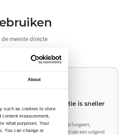
gebruiken
i de meeste directe
About
03
Je volgende integratie is sneller
y such as cookies to store
dan de eerste
nd content measurement,
for what purposes. Your
Omdat Alumio als centrale hub fungeert,
es. You can change or
hergebruik je bij het aansluiten van een volgend