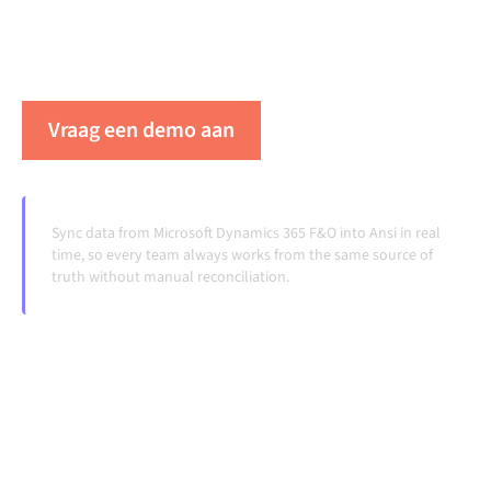
consistent is en je workflows automatisch
doordraaien, zonder handmatige overdrachten, ook
wanneer systemen veranderen en volumes groeien.
Vraag een demo aan
Zie Alumio in actie
Sync data from Microsoft Dynamics 365 F&O into Ansi in real
time, so every team always works from the same source of
truth without manual reconciliation.