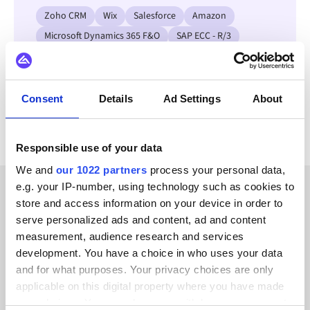
Zoho CRM
Wix
Salesforce
Amazon
Microsoft Dynamics 365 F&O
SAP ECC - R/3
OpenAI
Garp
Bekijk alle Ansi integraties
Consent
Details
Ad Settings
About
Responsible use of your data
We and
our 1022 partners
process your personal data,
e.g. your IP-number, using technology such as cookies to
store and access information on your device in order to
KLANTVERHALEN
serve personalized ads and content, ad and content
Luister naar de positieve
measurement, audience research and services
development. You have a choice in who uses your data
feedback van onze klanten
and for what purposes. Your privacy choices are only
applicable on this digital property where you have made
your choices. You can change or withdraw your consent