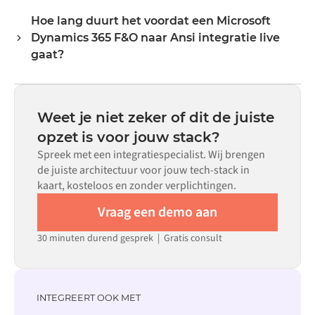
systemen kant-en-klare connectoren in de Alumio
in het formaat dat elk systeem verwacht.
Hoe lang duurt het voordat een Microsoft
marketplace bestaan, configureer je de integratie via een
Dynamics 365 F&O naar Ansi integratie live
visuele interface zonder aangepaste code te schrijven,
inclusief veldmapping, triggerlogica en foutafhandeling.
gaat?
Aangepaste code is beschikbaar voor situaties waarin
De meeste integraties zijn binnen weken in plaats van
configuratie alleen niet aan de vereisten voldoet.
maanden live, afhankelijk van de complexiteit van de
datamapping, het aantal vereiste flows en je interne
Weet je niet zeker of dit de juiste
beoordelingsproces. Voor veel systemen zijn er kant-en-
opzet is voor jouw stack?
klare connectoren beschikbaar in de Alumio
Spreek met een integratiespecialist. Wij brengen
marketplace, wat de insteltijd aanzienlijk verkort.
de juiste architectuur voor jouw tech-stack in
kaart, kosteloos en zonder verplichtingen.
Vraag een demo aan
30 minuten durend gesprek | Gratis consult
INTEGREERT OOK MET