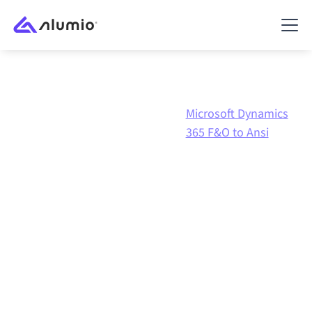
Microsoft
Microsoft Dynamics
Marketplace
Dynamics 365
365 F&O to Ansi
F&O
Microsoft Dynamics 365
F&O
naar
Ansi
integratie
Microsoft Dynamics 365 F&O en Ansi verbinden via
één beheerd integratieplatform zorgt ervoor dat je
systemen op elkaar afgestemd blijven, je data