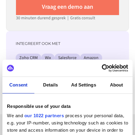
Vraag een demo aan
30 minuten durend gesprek | Gratis consult
INTEGREERT OOK MET
Zoho CRM
Wix
Salesforce
Amazon
SAP ECC - R/3
OpenAI
Optimizely
Ibexa DXP
Bekijk alle Symson integraties
Consent
Details
Ad Settings
About
Responsible use of your data
We and
our 1022 partners
process your personal data,
e.g. your IP-number, using technology such as cookies to
store and access information on your device in order to
KLANTVERHALEN