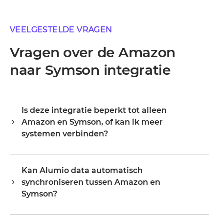
VEELGESTELDE VRAGEN
Vragen over de Amazon
naar Symson integratie
Is deze integratie beperkt tot alleen
Amazon en Symson, of kan ik meer
systemen verbinden?
Alumio is een centrale integratiehub, dus Amazon en
Symson zijn je startpunt, niet je grens. Zodra ze
Kan Alumio data automatisch
verbonden zijn, breid je hetzelfde platform uit naar je
synchroniseren tussen Amazon en
ERP, PIM, WMS, CRM of een ander systeem in je
landschap, waarbij je bestaande configuratie
Symson?
hergebruikt in plaats van opnieuw te beginnen.
a. Alumio luistert naar events of wijzigingen in Amazon
Organisaties starten doorgaans met één of twee