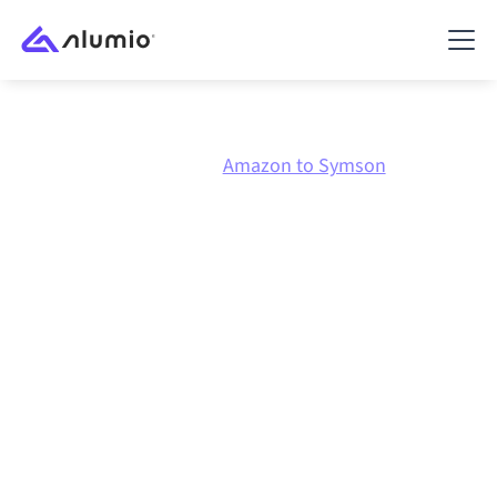
Marketplace
Amazon
Amazon to Symson
Amazon
naar
Symson
integratie
Amazon en Symson verbinden via één beheerd
integratieplatform zorgt ervoor dat je systemen op
elkaar afgestemd blijven, je data consistent is en je
workflows automatisch doordraaien, zonder
handmatige overdrachten, ook wanneer systemen