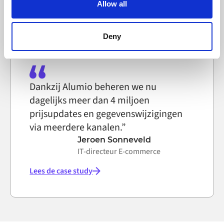
Allow all
can block the use of cookies generally by changing your
Lees de case study
browser settings accordingly. This could affect the
functioning of the website, however. We also use third-
Deny
party ad networks for advertising certain Alumio services
on the internet
Dankzij Alumio beheren we nu
dagelijks meer dan 4 miljoen
prijsupdates en gegevenswijzigingen
via meerdere kanalen.”
Jeroen Sonneveld
IT-directeur E-commerce
Lees de case study