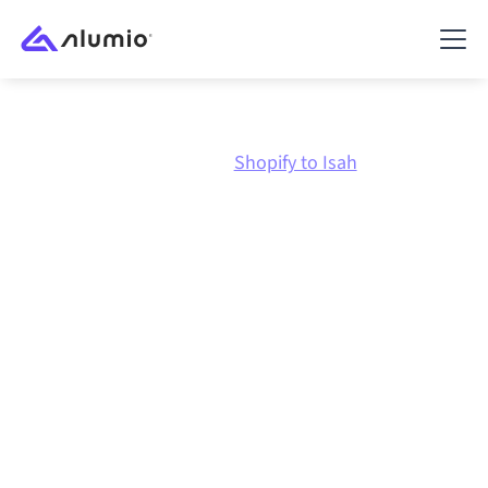
Marknadsplats
Shopify
Shopify to Isah
Shopify
till
Isah
-
integration
Att koppla ihop Shopify och Isah via en och samma
styrda integrationsplattform håller dina system
synkroniserade, din data konsistent och dina
arbetsflöden igång automatiskt, utan manuella
överlämningar, även när systemen förändras och