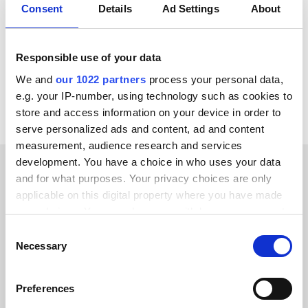
Consent
Details
Ad Settings
About
ChannelEngine
Virto Commerce
GS1
DynamicWeb
Shopify
Responsible use of your data
Se alla Isah-integrationer
We and
our 1022 partners
process your personal data,
e.g. your IP-number, using technology such as cookies to
store and access information on your device in order to
serve personalized ads and content, ad and content
measurement, audience research and services
development. You have a choice in who uses your data
and for what purposes. Your privacy choices are only
KUNDBERÄTTELSER
applicable on this digital property where you have made
your choices. You can change or withdraw your consent
Hear success stories from
any time from the Cookie Declaration or by clicking on
Consent
our clients
the Privacy trigger icon.
Necessary
Selection
If you allow, we would also like to:
Preferences
Collect information about your geographical location