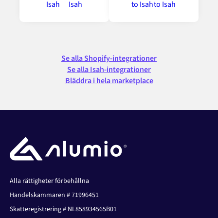
Se alla Shopify-integrationer
Se alla Isah-integrationer
Bläddra i hela marketplace
Alla rättigheter förbehållna
Handelskammaren # 71996451
Skatteregistrering # NL858934565B01