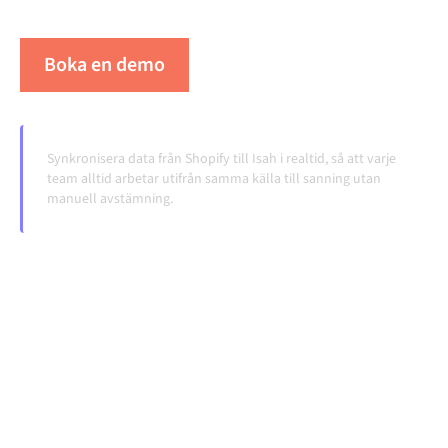
volymerna växer.
Boka en demo
Se Alumio i praktiken
Synkronisera data från Shopify till Isah i realtid, så att varje
team alltid arbetar utifrån samma källa till sanning utan
manuell avstämning.