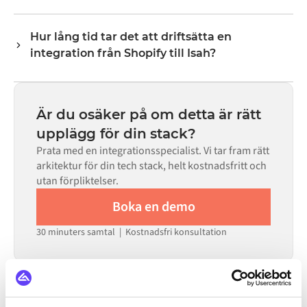
transformeringslogik hanterar all fältmappning så att
Nej. Alumio är en konfigurationsbaserad plattform. Om
data anländer i det format som varje system förväntar
det finns färdiga kopplingar för båda systemen i Alumio
sig.
Hur lång tid tar det att driftsätta en
Marketplace konfigurerar du integrationen via ett visuellt
integration från Shopify till Isah?
gränssnitt utan att skriva egen kod, inklusive
fältmappning, triggerlogik och felhantering. Anpassad
De flesta integrationer går live på veckor, inte månader,
kod finns tillgänglig i de fall där konfigurationen inte
beroende på komplexiteten i datamappningen, antalet
räcker till.
flöden som krävs och din interna granskningsprocess.
Är du osäker på om detta är rätt
För många system finns färdiga kopplingar tillgängliga i
upplägg för din stack?
Alumio Marketplace, vilket avsevärt minskar
Prata med en integrationsspecialist. Vi tar fram rätt
installationstiden.
arkitektur för din tech stack, helt kostnadsfritt och
utan förpliktelser.
Boka en demo
30 minuters samtal | Kostnadsfri konsultation
INTEGRERAS ÄVEN MED