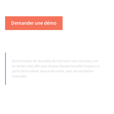
lorsque les systèmes évoluent et que les volumes
augmentent.
Demander une démo
Voir Alumio en action
Synchronisez les données de Intercom vers monday.com
en temps réel, afin que chaque équipe travaille toujours à
partir de la même source de vérité, sans réconciliation
manuelle.