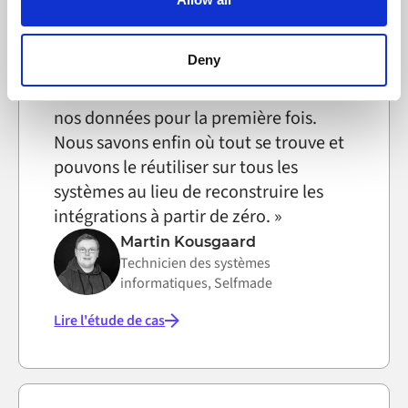
can block the use of cookies generally by changing your
browser settings accordingly. This could affect the
functioning of the website, however. We also use third-
Deny
party ad networks for advertising certain Alumio services
Alumio nous a donné le contrôle de
on the internet
nos données pour la première fois.
Nous savons enfin où tout se trouve et
pouvons le réutiliser sur tous les
systèmes au lieu de reconstruire les
intégrations à partir de zéro. »
Martin Kousgaard
Technicien des systèmes
informatiques, Selfmade
Lire l'étude de cas