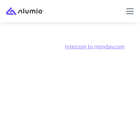
Marketplace
Intercom
Intercom to monday.com
Intégration Intercom
vers
monday.com
Connecter Intercom et monday.com via une
plateforme d'intégration centralement gérée
maintient vos systèmes alignés, vos données
cohérentes et vos workflows en cours d'exécution
automatiquement, sans transferts manuels, même