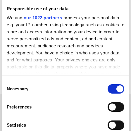
30 minuters samtal | Kostnadsfri konsultation
Responsible use of your data
We and
our 1022 partners
process your personal data,
e.g. your IP-number, using technology such as cookies to
INTEGRERAS ÄVEN MED
store and access information on your device in order to
serve personalized ads and content, ad and content
Zoho CRM
Zoho Analytics
Zoey
Yotpo
measurement, audience research and services
XL-ENZ
X12
WordPress
Zendesk
development. You have a choice in who uses your data
and for what purposes. Your privacy choices are only
Se alla monday.com-integrationer
applicable on this digital property where you have made
your choices. You can change or withdraw your consent
any time from the Cookie Declaration or by clicking on
Consent
the Privacy trigger icon.
Necessary
Selection
If you allow, we would also like to:
Preferences
Collect information about your geographical location
KUNDBERÄTTELSER
which can be accurate to within several meters
Discover why our customers
Identify your device by actively scanning it for
Statistics