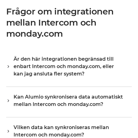
Frågor om integrationen
mellan Intercom och
monday.com
Är den här integrationen begränsad till
enbart Intercom och monday.com, eller
kan jag ansluta fler system?
Alumio är en central integrationshub, vilket innebär att
Intercom och monday.com är din startpunkt, inte din
Kan Alumio synkronisera data automatiskt
gräns. När de väl är anslutna utökar du samma plattform
mellan Intercom och monday.com?
till ditt ERP, PIM, WMS, CRM eller vilket annat system som
helst i ditt landskap, och återanvänder befintlig
Ja. Alumio lyssnar efter händelser eller ändringar i
konfiguration i stället för att börja om från grunden.
Intercom och uppdaterar monday.com i realtid, eller
Organisationer börjar vanligtvis med en eller två
Vilken data kan synkroniseras mellan
enligt ett schema, beroende på hur du konfigurerar
integrationer och skalar upp till dussintals på samma
Intercom och monday.com?
flödet. Du definierar den exakta fältmappningen och