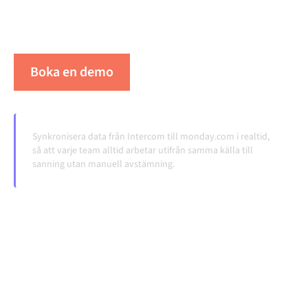
överlämningar, även när systemen förändras och
volymerna växer.
Boka en demo
Se Alumio i praktiken
Synkronisera data från Intercom till monday.com i realtid,
så att varje team alltid arbetar utifrån samma källa till
sanning utan manuell avstämning.