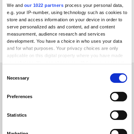
We and
our 1022 partners
process your personal data,
ChannelEngine
GS1
Zoho CRM
Zoey
e.g. your IP-number, using technology such as cookies to
WordPress
Yotpo
XL-ENZ
WooCommerce
store and access information on your device in order to
serve personalized ads and content, ad and content
Voir toutes les intégrations Wix
measurement, audience research and services
development. You have a choice in who uses your data
and for what purposes. Your privacy choices are only
applicable on this digital property where you have made
your choices. You can change or withdraw your consent
any time from the Cookie Declaration or by clicking on
Consent
the Privacy trigger icon.
Necessary
Selection
TÉMOIGNAGES CLIENTS
If you allow, we would also like to:
Read testimonials from our
Preferences
Collect information about your geographical location
trusted customers
which can be accurate to within several meters
Identify your device by actively scanning it for
Statistics
specific characteristics (fingerprinting)
Find out more about how your personal data is processed
Marketing