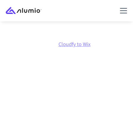
Marketplace
Cloudfy
Cloudfy to Wix
Intégration Cloudfy
vers
Wix
Connecter Cloudfy et Wix via une plateforme
d'intégration centralement gérée maintient vos
systèmes alignés, vos données cohérentes et vos
workflows en cours d'exécution automatiquement,
sans transferts manuels, même lorsque les systèmes