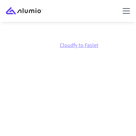
Marketplace
Cloudfy
Cloudfy to Faslet
Intégration Cloudfy
vers
Faslet
Connecter Cloudfy et Faslet via une plateforme
d'intégration centralement gérée maintient vos
systèmes alignés, vos données cohérentes et vos
workflows en cours d'exécution automatiquement,
sans transferts manuels, même lorsque les systèmes