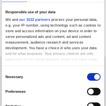
Zoey
WordPress
WooCommerce
Weebly
Visma
Virto Commerce
Viamedici
Responsible use of your data
Shopify Plus
We and
our 1022 partners
process your personal data,
e.g. your IP-number, using technology such as cookies to
Voir toutes les intégrations Faslet
store and access information on your device in order to
serve personalized ads and content, ad and content
measurement, audience research and services
development. You have a choice in who uses your data
and for what purposes. Your privacy choices are only
applicable on this digital property where you have made
your choices. You can change or withdraw your consent
TÉMOIGNAGES CLIENTS
any time from the Cookie Declaration or by clicking on
Consent
the Privacy trigger icon.
Necessary
Selection
See what sets us apart in the
If you allow, we would also like to:
eyes of our customers
Preferences
Collect information about your geographical location
which can be accurate to within several meters
Identify your device by actively scanning it for