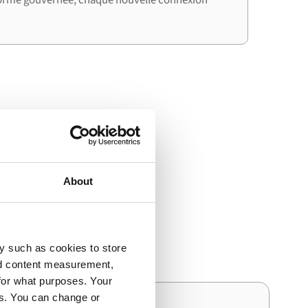
ent cette
About
t monday.com génère la
y such as cookies to store
nd content measurement,
for what purposes. Your
es. You can change or