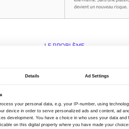
devient un nouveau risque.
LE PROBLÈME
les entreprises utilis
intégration
Details
Ad Settings
ans lesquels une connexion en direct entre Cloudfy e
a
valeur opérationnelle la plus immédiate.
ocess your personal data, e.g. your IP-number, using technolog
ur device in order to serve personalized ads and content, ad a
ces development. You have a choice in who uses your data and 
licable on this digital property where you have made your choic