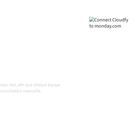
ignés, vos données
ution automatiquement, sans
s évoluent et que les
 action
mps réel, afin que chaque équipe
réconciliation manuelle.