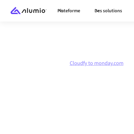
Plateforme
Des solutions
Marketplace
Cloudfy
Cloudfy to monday.com
Intégration Clo
monday.com
Connecter Cloudfy et monday.com via une pla