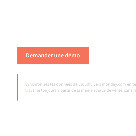
centralement gérée maintient vos systèmes al
cohérentes et vos workflows en cours d'exéc
transferts manuels, même lorsque les système
volumes augmentent.
Demander une démo
Voir Alumio en
Synchronisez les données de Cloudfy vers monday.com en te
travaille toujours à partir de la même source de vérité, sans 