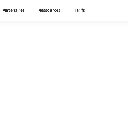
Partenaires
Ressources
Tarifs
udfy
vers
teforme d'intégration