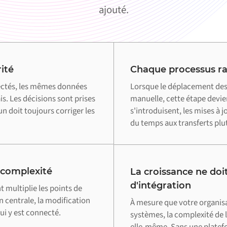
ajouté.
ité
Chaque processus ral
ctés, les mêmes données
Lorsque le déplacement des
s. Les décisions sont prises
manuelle, cette étape devie
n doit toujours corriger les
s'introduisent, les mises à 
du temps aux transferts plut
 complexité
La croissance ne doit
d'intégration
multiplie les points de
n centrale, la modification
À mesure que votre organis
i y est connecté.
systèmes, la complexité de l
elle-même. Sans une plate