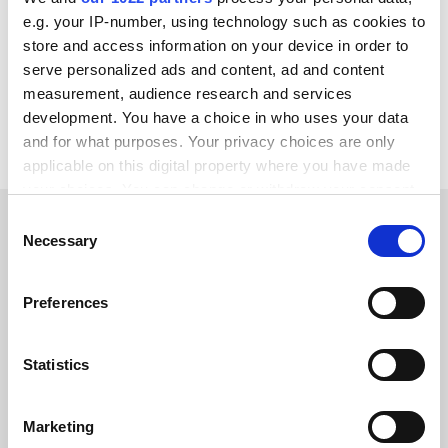
Salesforce
Amazon
e.g. your IP-number, using technology such as cookies to
Microsoft Dynamics 365 F&O
SAP ECC - R/3
store and access information on your device in order to
serve personalized ads and content, ad and content
Ver todas las integraciones de Stripe
measurement, audience research and services
development. You have a choice in who uses your data
and for what purposes. Your privacy choices are only
applicable on this digital property where you have made
your choices. You can change or withdraw your consent
any time from the Cookie Declaration or by clicking on
Consent
the Privacy trigger icon.
Necessary
Selection
HISTORIAS DE CLIENTES
If you allow, we would also like to:
Hear success stories from
Preferences
Collect information about your geographical location
our clients
which can be accurate to within several meters
Identify your device by actively scanning it for
Statistics
specific characteristics (fingerprinting)
Find out more about how your personal data is processed
Marketing
and set your preferences in the
details section
.