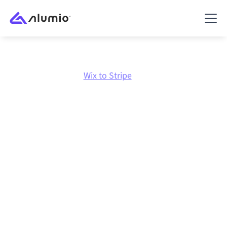
Marketplace
Wix
Wix to Stripe
Integración de
Wix
con
Stripe
Conectar Wix y Stripe a través de una plataforma de
integración gestionada centralmente mantiene tus
sistemas alineados, tus datos consistentes y tus
flujos de trabajo en funcionamiento de forma
automática, sin transferencias manuales, incluso