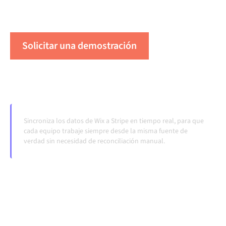
cuando los sistemas cambian y los volúmenes
crecen.
Solicitar una demostración
Vea Alumio en acción
Sincroniza los datos de Wix a Stripe en tiempo real, para que
cada equipo trabaje siempre desde la misma fuente de
verdad sin necesidad de reconciliación manual.