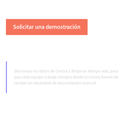
cuando los sistemas cambian y los volúmenes
crecen.
Solicitar una demostración
Vea Alumio en acción
Sincroniza los datos de Centra a Stripe en tiempo real, para
que cada equipo trabaje siempre desde la misma fuente de
verdad sin necesidad de reconciliación manual.