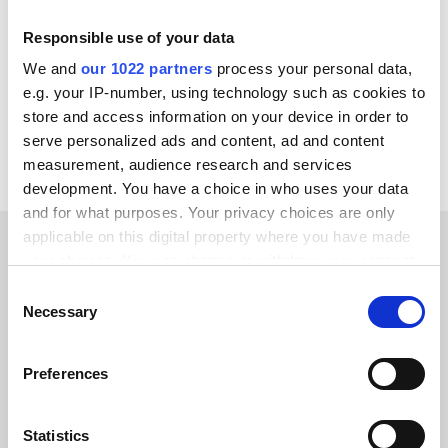
Salesforce
Amazon
Responsible use of your data
Microsoft Dynamics 365 F&O
SAP ECC - R/3
We and
our 1022 partners
process your personal data,
e.g. your IP-number, using technology such as cookies to
Ver todas las integraciones de Stripe
store and access information on your device in order to
serve personalized ads and content, ad and content
measurement, audience research and services
development. You have a choice in who uses your data
and for what purposes. Your privacy choices are only
applicable on this digital property where you have made
your choices. You can change or withdraw your consent
HISTORIAS DE CLIENTES
any time from the Cookie Declaration or by clicking on
Consent
the Privacy trigger icon.
See why our customers
Necessary
Selection
recommend us
If you allow, we would also like to:
Preferences
Collect information about your geographical location
which can be accurate to within several meters
Identify your device by actively scanning it for
Statistics