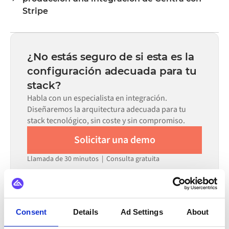
visual sin necesidad de escribir código personalizado,
Stripe
incluyendo el mapeo de campos, la lógica de activación y
La mayoría de las integraciones se ponen en marcha en
la gestión de errores. El código personalizado está
semanas, no en meses, dependiendo de la complejidad
disponible cuando la configuración por sí sola no puede
del mapeo de datos, el número de flujos requeridos y tu
cumplir con los requisitos.
¿No estás seguro de si esta es la
proceso de revisión interna. En el marketplace de Alumio
configuración adecuada para tu
hay conectores preconfigurados para muchos sistemas,
stack?
lo que reduce significativamente el tiempo de
configuración.
Habla con un especialista en integración.
Diseñaremos la arquitectura adecuada para tu
stack tecnológico, sin coste y sin compromiso.
Solicitar una demo
Llamada de 30 minutos | Consulta gratuita
TAMBIÉN SE INTEGRA CON
Consent
Details
Ad Settings
About
Virto Commerce
Zoho CRM
Wix
Centra