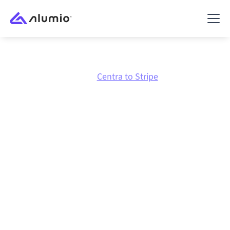
Marketplace
Centra
Centra to Stripe
Integración de
Centra
con
Stripe
Conectar Centra y Stripe a través de una plataforma
de integración gestionada centralmente mantiene tus
sistemas alineados, tus datos consistentes y tus
flujos de trabajo en funcionamiento de forma
automática, sin transferencias manuales, incluso