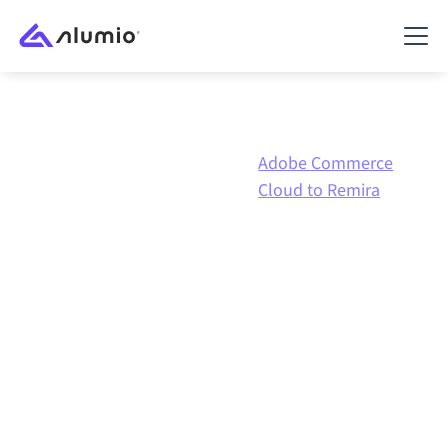
Adobe
Adobe Commerce
Marketplace
Commerce
Cloud to Remira
Cloud
Integración de
Adobe
Commerce Cloud
con
Remira
Conectar Adobe Commerce Cloud y Remira a través
de una plataforma de integración gestionada