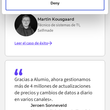
reconstruir las integraciones desde
functioning of the website, however. We also use third-
Deny
cero».
party ad networks for advertising certain Alumio services
on the internet
Martin Kousgaard
Técnico de sistemas de TI,
Selfmade
Leer el caso de éxito
Gracias a Alumio, ahora gestionamos
más de 4 millones de actualizaciones
de precios y cambios de datos a diario
en varios canales».
Jeroen Sonneveld