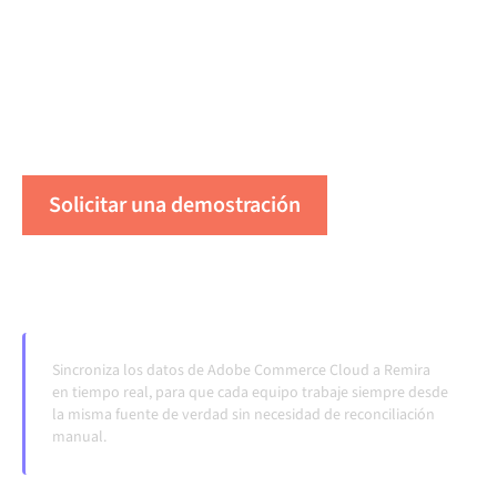
centralmente mantiene tus sistemas alineados, tus
datos consistentes y tus flujos de trabajo en
funcionamiento de forma automática, sin
transferencias manuales, incluso cuando los sistemas
cambian y los volúmenes crecen.
Solicitar una demostración
Vea Alumio en acción
Sincroniza los datos de Adobe Commerce Cloud a Remira
en tiempo real, para que cada equipo trabaje siempre desde
la misma fuente de verdad sin necesidad de reconciliación
manual.