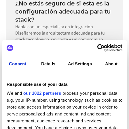
del mapeo de datos, el número de flujos requeridos y tu
cumplir con los requisitos.
¿No estás seguro de si esta es la
proceso de revisión interna. En el marketplace de Alumio
configuración adecuada para tu
hay conectores preconfigurados para muchos sistemas,
stack?
lo que reduce significativamente el tiempo de
configuración.
Habla con un especialista en integración.
Diseñaremos la arquitectura adecuada para tu
stack tecnológico, sin coste y sin compromiso.
Solicitar una demo
Llamada de 30 minutos | Consulta gratuita
Consent
Details
Ad Settings
About
Responsible use of your data
TAMBIÉN SE INTEGRA CON
We and
our 1022 partners
process your personal data,
Virto Commerce
DynamicWeb
Centra
e.g. your IP-number, using technology such as cookies to
store and access information on your device in order to
OpenAI
Klarna
Adyen
Stripe
PayPal
serve personalized ads and content, ad and content
measurement, audience research and services
Ver todas las integraciones de Remira
development. You have a choice in who uses your data