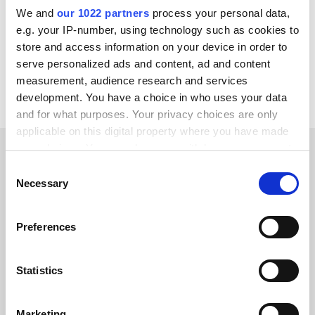
We and
our 1022 partners
process your personal data,
OpenAI
Klarna
Adyen
Stripe
PayPal
e.g. your IP-number, using technology such as cookies to
store and access information on your device in order to
Ver todas las integraciones de Remira
serve personalized ads and content, ad and content
measurement, audience research and services
development. You have a choice in who uses your data
and for what purposes. Your privacy choices are only
applicable on this digital property where you have made
your choices. You can change or withdraw your consent
any time from the Cookie Declaration or by clicking on
Consent
HISTORIAS DE CLIENTES
the Privacy trigger icon.
Necessary
Selection
Learn why our clients trust
If you allow, we would also like to:
us
Preferences
Collect information about your geographical location
which can be accurate to within several meters
Identify your device by actively scanning it for
Statistics
specific characteristics (fingerprinting)
Find out more about how your personal data is processed
Marketing