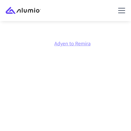
Marketplace
Adyen
Adyen to Remira
Integración de
Adyen
con
Remira
Conectar Adyen y Remira a través de una plataforma
de integración gestionada centralmente mantiene tus
sistemas alineados, tus datos consistentes y tus
flujos de trabajo en funcionamiento de forma
automática, sin transferencias manuales, incluso