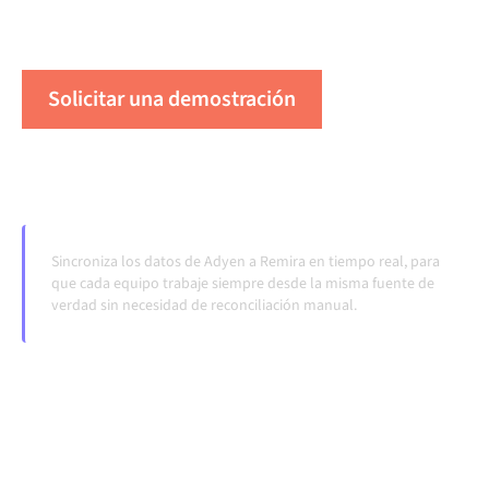
cuando los sistemas cambian y los volúmenes
crecen.
Solicitar una demostración
Vea Alumio en acción
Sincroniza los datos de Adyen a Remira en tiempo real, para
que cada equipo trabaje siempre desde la misma fuente de
verdad sin necesidad de reconciliación manual.