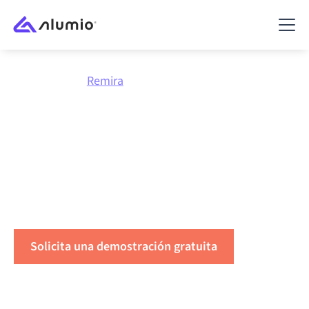
Marketplace
Remira
Conecta
Remira
con todo
Conecta Remira con cualquier aplicación para
sincronizar datos, automatizar flujos de trabajo y
aumentar la productividad.
Solicita una demostración gratuita
Ponte en contacto