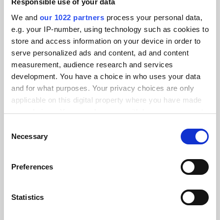
Responsible use of your data
We and
our 1022 partners
process your personal data,
e.g. your IP-number, using technology such as cookies to
store and access information on your device in order to
serve personalized ads and content, ad and content
measurement, audience research and services
development. You have a choice in who uses your data
and for what purposes. Your privacy choices are only
applicable on this digital property where you have made
your choices. You can change or withdraw your consent
any time from the Cookie Declaration or by clicking on
Consent
the Privacy trigger icon.
Necessary
Selection
If you allow, we would also like to:
Preferences
Collect information about your geographical location
which can be accurate to within several meters
Logística y cadena de suministro
Identify your device by actively scanning it for
Statistics
AFL Groep
specific characteristics (fingerprinting)
Sincronización y optimización del comercio electrónico de