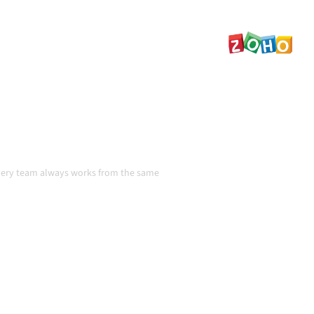
 abgestimmt, deine Daten
 am Laufen, ohne manuelle
und Volumina wachsen.
in Aktion
every team always works from the same