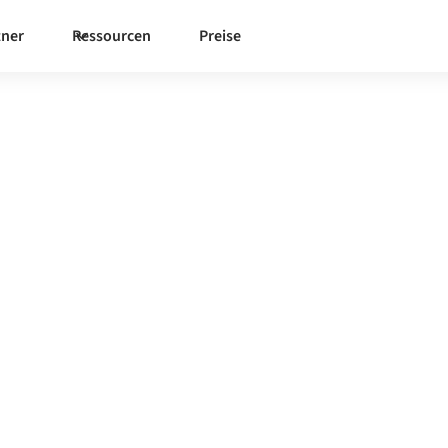
tner
Ressourcen
Preise
rderchamp
erwaltete Integrationsplattform