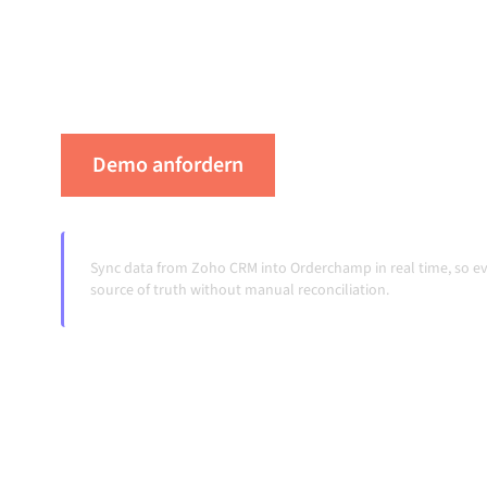
zu verbinden hält deine Systeme aufeinander
konsistent und deine Workflows automatisch
Übergaben, auch wenn sich Systeme ändern 
Demo anfordern
Erleben Sie Alumio 
Sync data from Zoho CRM into Orderchamp in real time, so 
source of truth without manual reconciliation.