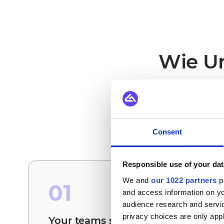
Wie Un
Das sind die Szenari
Consent
Responsible use of your dat
We and
our 1022 partners
pr
01
and access information on yo
audience research and servi
privacy choices are only app
Your teams stop reconciling