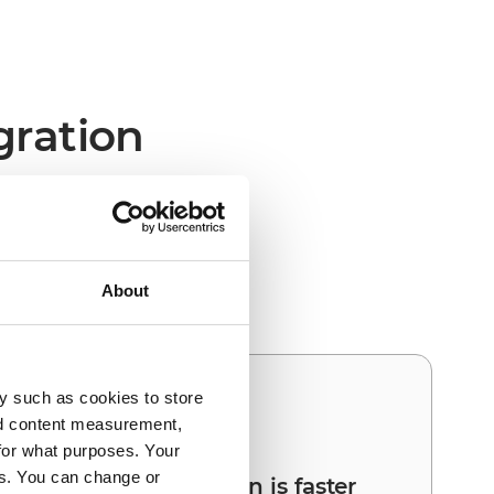
gration
RM und Orderchamp den
About
y such as cookies to store
03
nd content measurement,
for what purposes. Your
es. You can change or
Your next integration is faster