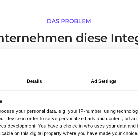
DAS PROBLEM
ternehmen diese Inte
nutzen
en, in denen eine Live-Verbindung zwischen Zoho C
unmittelbarsten operativen Mehrwert liefert.
Details
Ad Settings
a
ocess your personal data, e.g. your IP-number, using technolog
02
ur device in order to serve personalized ads and content, ad a
ces development. You have a choice in who uses your data and 
licable on this digital property where you have made your choic
Processes run without someone