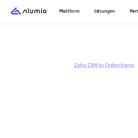
Plattform
Lösungen
Par
Marktplatz
Zoho CRM
Zoho CRM to Orderchamp
Zoho CRM
zu
O
Integration
Zoho CRM und Orderchamp über eine zentral v