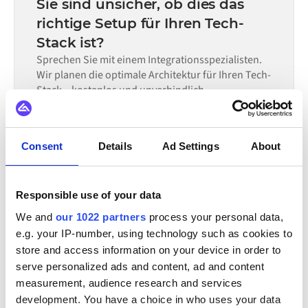
Sie sind unsicher, ob dies das
allein nicht ausreicht.
erforderlichen Datenflüsse und Ihrem internen
richtige Setup für Ihren Tech-
Prüfprozess. Vorgefertigte Konnektoren für viele
Stack ist?
Systeme sind im Alumio Marketplace verfügbar, was die
Einrichtungszeit erheblich verkürzt.
Sprechen Sie mit einem Integrationsspezialisten.
Wir planen die optimale Architektur für Ihren Tech-
Stack – kostenlos und unverbindlich.
Demo anfordern
30-minütiges Gespräch | Kostenlose Beratung
Consent
Details
Ad Settings
About
Responsible use of your data
INTEGRIERBAR MIT
We and
our 1022 partners
process your personal data,
ChannelEngine
Zoho CRM
Yotpo
XL-ENZ
e.g. your IP-number, using technology such as cookies to
store and access information on your device in order to
Zoey
Webflow
Visma
Virto Commerce
serve personalized ads and content, ad and content
measurement, audience research and services
Alle Amazon Integrationen ansehen
development. You have a choice in who uses your data