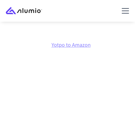
Marktplatz
Yotpo
Yotpo to Amazon
Yotpo
zu
Amazon
Integration
Yotpo und Amazon über eine zentral verwaltete
Integrationsplattform zu verbinden hält deine
Systeme aufeinander abgestimmt, deine Daten
konsistent und deine Workflows automatisch am
Laufen, ohne manuelle Übergaben, auch wenn sich