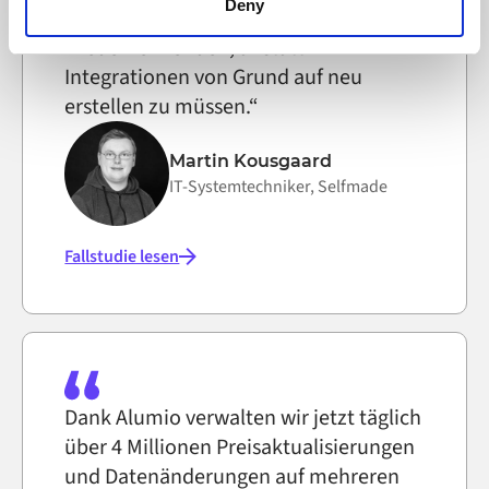
functioning of the website, however. We also use third-
Deny
können es systemübergreifend
party ad networks for advertising certain Alumio services
wiederverwenden, anstatt
on the internet
Integrationen von Grund auf neu
erstellen zu müssen.“
Martin Kousgaard
IT-Systemtechniker, Selfmade
Fallstudie lesen
Dank Alumio verwalten wir jetzt täglich
über 4 Millionen Preisaktualisierungen
und Datenänderungen auf mehreren