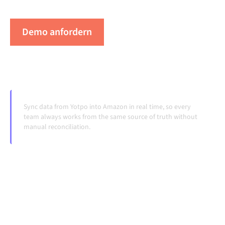
Systeme ändern und Volumina wachsen.
Demo anfordern
Erleben Sie Alumio in Aktion
Sync data from Yotpo into Amazon in real time, so every
team always works from the same source of truth without
manual reconciliation.