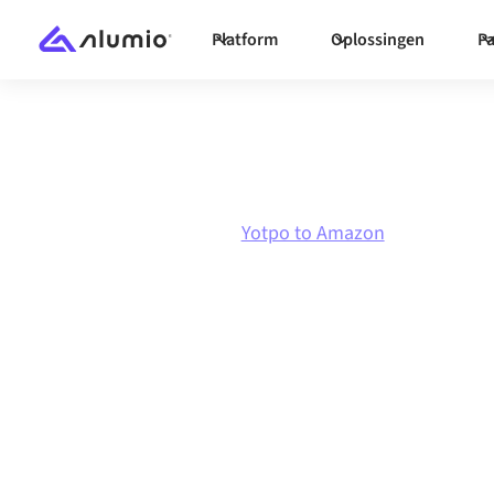
Platform
Oplossingen
Pa
Marketplace
Yotpo
Yotpo to Amazon
Yotpo
naar
Ama
integratie
Yotpo en Amazon verbinden via één beheerd i