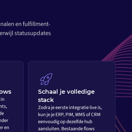
alen en fulfillment-
erwijl statusupdates
lows
Schaal je volledige
 in
stack
nts,
Zodra je eerste integratie live is,
de
kun je je ERP, PIM, WMS of CRM
nder
eenvoudig op dezelfde hub
er en
aansluiten. Bestaande flows