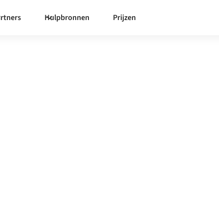
rtners
Hulpbronnen
Prijzen
zon
ntegratieplatform zorgt