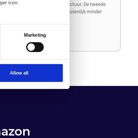
ger icon.
systeem de bestaande architectuur. De tweede
en derde integratie kosten aanzienlijk minder
tijd en moeite dan de eerste.
several meters
Marketing
ails section
.
o your computer. You can block
the functioning of the
 on the internet
Allow all
mazon