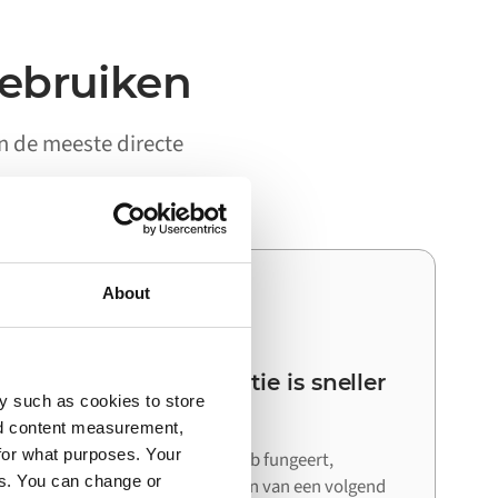
gebruiken
on de meeste directe
About
03
Je volgende integratie is sneller
y such as cookies to store
dan de eerste
nd content measurement,
for what purposes. Your
Omdat Alumio als centrale hub fungeert,
es. You can change or
hergebruik je bij het aansluiten van een volgend