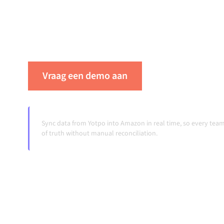
ervoor dat je systemen op elkaar afgestemd bli
je workflows automatisch doordraaien, zonde
ook wanneer systemen veranderen en volumes
Vraag een demo aan
Zie Alumio in ac
Sync data from Yotpo into Amazon in real time, so every te
of truth without manual reconciliation.