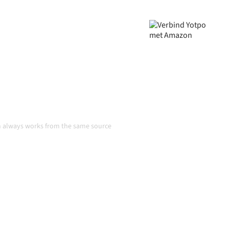
jven, je data consistent is en
r handmatige overdrachten,
 groeien.
tie
am always works from the same source