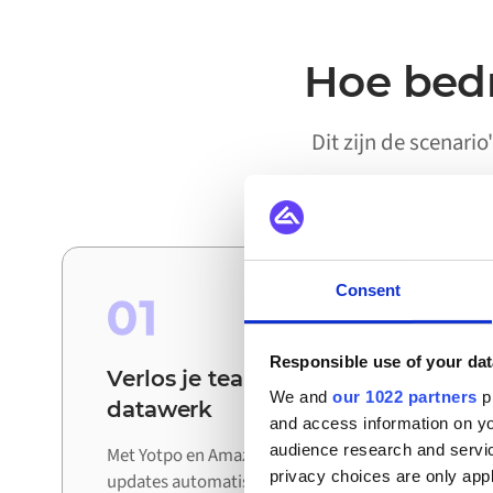
Hoe bedr
Dit zijn de scenari
Consent
01
Responsible use of your dat
Verlos je teams van handmatig
We and
our 1022 partners
pr
datawerk
and access information on yo
audience research and servi
Met Yotpo en Amazon verbonden worden
privacy choices are only app
updates automatisch uitgewisseld tussen