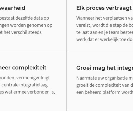
 waarheid
Elk proces vertraagt
bestaat dezelfde data op
Wanneer het verplaatsen va
singen worden genomen op
vereist, wordt die stap de 
 het verschil steeds
te laat aan en je team beste
werk dat er werkelijk toe do
eer complexiteit
Groei mag het integr
rbonden, vermenigvuldigt
Naarmate uw organisatie me
 centrale integratielaag
groeit de complexiteit van d
lles wat ermee verbonden is,
een beheerd platform wordt 