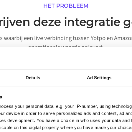
HET PROBLEEM
ijven deze integratie 
o's waarbij een live verbinding tussen Yotpo en Amaz
operationele waarde oplevert.
Details
Ad Settings
02
a
Processen die worden
ocess your personal data, e.g. your IP-number, using technolog
uitgevoerd zonder handmatige
ur device in order to serve personalized ads and content, ad a
activering
ces development. You have a choice in who uses your data and 
licable on this digital property where you have made your choic
Workflows waarvoor eerder een persoon nodig